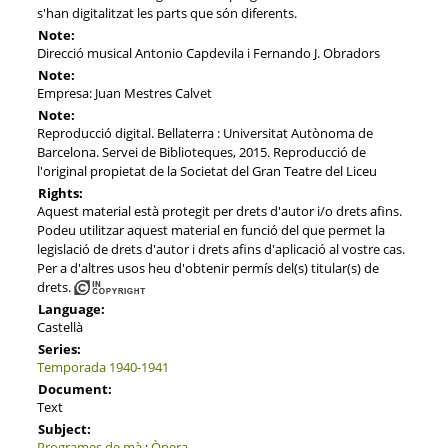
s'han digitalitzat les parts que són diferents.
Note:
Direcció musical Antonio Capdevila i Fernando J. Obradors
Note:
Empresa: Juan Mestres Calvet
Note:
Reproducció digital. Bellaterra : Universitat Autònoma de
Barcelona. Servei de Biblioteques, 2015. Reproducció de
l'original propietat de la Societat del Gran Teatre del Liceu
Rights:
Aquest material està protegit per drets d'autor i/o drets afins.
Podeu utilitzar aquest material en funció del que permet la
legislació de drets d'autor i drets afins d'aplicació al vostre cas.
Per a d'altres usos heu d'obtenir permís del(s) titular(s) de
drets.
Language:
Castellà
Series:
Temporada 1940-1941
Document:
Text
Subject:
Programes de mà
;
Òpera