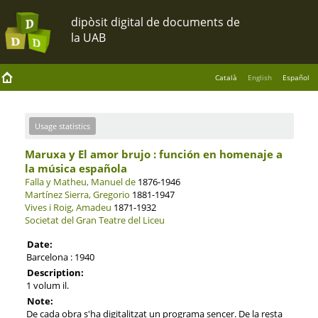
Català
English
Español
Usage statistics
Maruxa y El amor brujo : función en homenaje a
la música española
Falla y Matheu, Manuel de
1876-1946
Martínez Sierra, Gregorio
1881-1947
Vives i Roig, Amadeu
1871-1932
Societat del Gran Teatre del Liceu
Date:
Barcelona : 1940
Description:
1 volum il.
Note:
De cada obra s'ha digitalitzat un programa sencer. De la resta