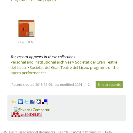
21 p, 3.8 MB
The record appears in these collections:
Personal and institutional archives
>
Societat del Gran Teatre
del Liceu
>
Societat del Gran Teatre del Liceu, programs of the
opera performances
Record created 2015-12-09, last modified 2024-11-24
Similar records
UAB Digital Repository of Documents ::
Search
::
Submit
::
Personalize
::
Help