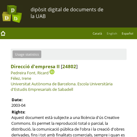
Català
English
Español
Usage statistics
Direcció d'empresa II
[
24802
]
Pedreira Font, Ricard
Félez, Irene
Universitat Autònoma de Barcelona.
Escola Universitària
d'Estudis Empresarials de Sabadell
Date:
2003-04
Rights:
Aquest document està subjecte a una llicència d'ús Creative
Commons. Es permet la reproducció total o parcial, la
distribució, la comunicació pública de l'obra i la creació d'obres
derivades, fins i tot amb finalitats comercials, sempre i quan es