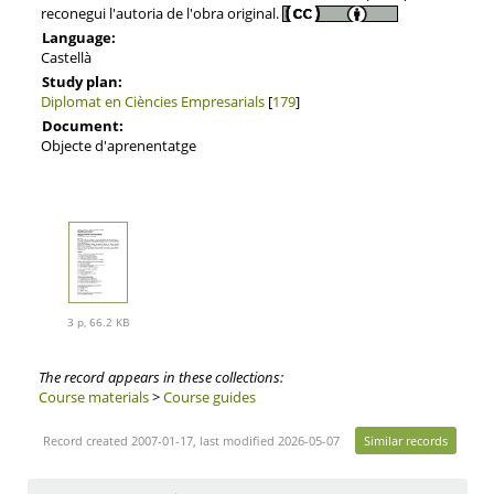
reconegui l'autoria de l'obra original.
Language:
Castellà
Study plan:
Diplomat en Ciències Empresarials
[
179
]
Document:
Objecte d'aprenentatge
3 p, 66.2 KB
The record appears in these collections:
Course materials
>
Course guides
Record created 2007-01-17, last modified 2026-05-07
Similar records