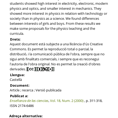
students showed high interest in electricity, electronic, modern
physics and optics, and smaller interest in mechanics. They
showed more interest in physics in relation with technology or
society than in physics as a science. We found differences
between interests of girls and boys. From these results we
make some proposals for the physics teaching and the
curricula.
Drets:
Aquest document està subjecte a una llicència d'ús Creative
Commons. Es permet la reproducció total o parcial, la
distribució, i la comunicació pública de l'obra, sempre que no
sigui amb finalitats comercials, i sempre que es reconegui
l'autoria de l'obra original. No es permet la creació d'obres
derivades.
Llengua:
Castellà
Document:
Article ; recerca ; Versió publicada
Publicat a:
Enseñanza de las ciencias
,
Vol. 18, Num. 2 (2000)
, p. 311-318,
ISSN 2174-6486
Adreça alternativa: