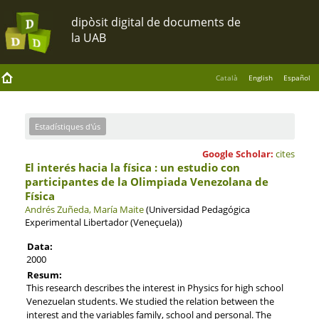
Català
English
Español
Estadístiques d'ús
Google Scholar:
cites
El interés hacia la física : un estudio con
participantes de la Olimpiada Venezolana de
Física
Andrés Zuñeda, María Maite
(Universidad Pedagógica
Experimental Libertador (Veneçuela))
Data:
2000
Resum:
This research describes the interest in Physics for high school
Venezuelan students. We studied the relation between the
interest and the variables family, school and personal. The