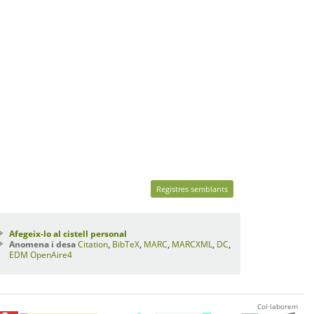
Registres semblants
Afegeix-lo al cistell personal
Anomena i desa
Citation
,
BibTeX
,
MARC
,
MARCXML
,
DC
,
EDM
OpenAire4
Col·laborem