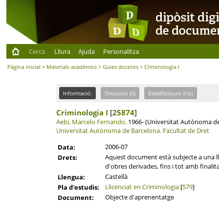
Cerca
Lliura
Ajuda
Personalitza
Pàgina inicial
>
Materials acadèmics
>
Guies docents
> Criminologia I
Informació:
Discussió (0)
Estadístiques d'ús
Criminologia I
[
25874
]
Aebi, Marcelo Fernando,
1966- (Universitat Autònoma de 
Universitat Autònoma de Barcelona.
Facultat de Dret
2006-07
Data:
Aquest document està subjecte a una llic
Drets:
d'obres derivades, fins i tot amb finalit
Castellà
Llengua:
Llicenciat en Criminologia
[
579
]
Pla d'estudis:
Objecte d'aprenentatge
Document: