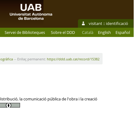
visitant ::
identificació
Servei de Biblioteques
Sobre el DDD
Català
English
Español
iogràfica
-- Enllaç permanent:
https://ddd.uab.cat/record/15382
tribució, la comunicació pública de l'obra i la creació