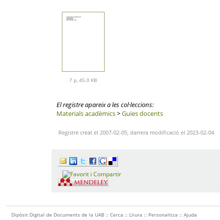
7 p, 45.0 KB
El registre apareix a les col·leccions:
Materials acadèmics
>
Guies docents
Registre creat el 2007-02-05, darrera modificació el 2023-02-04
Dipòsit Digital de Documents de la UAB ::
Cerca
::
Lliura
::
Personalitza
::
Ajuda