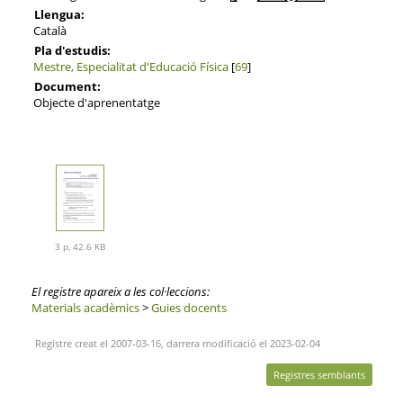
Llengua:
Català
Pla d'estudis:
Mestre, Especialitat d'Educació Física
[
69
]
Document:
Objecte d'aprenentatge
3 p, 42.6 KB
El registre apareix a les col·leccions:
Materials acadèmics
>
Guies docents
Registre creat el 2007-03-16, darrera modificació el 2023-02-04
Registres semblants