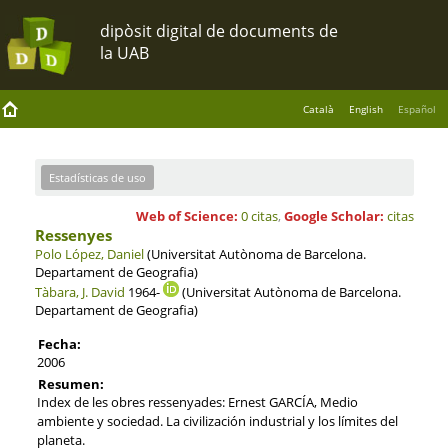
Català
English
Español
Estadísticas de uso
Web of Science:
0 citas
,
Google Scholar:
citas
Ressenyes
Polo López, Daniel
(Universitat Autònoma de Barcelona.
Departament de Geografia)
Tàbara, J. David
1964-
(Universitat Autònoma de Barcelona.
Departament de Geografia)
Fecha:
2006
Resumen:
Index de les obres ressenyades: Ernest GARCÍA, Medio
ambiente y sociedad. La civilización industrial y los límites del
planeta.