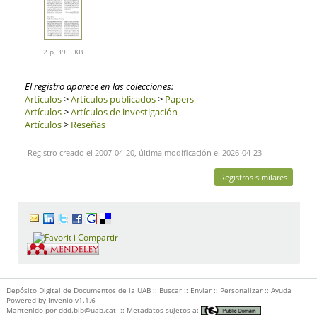
2 p, 39.5 KB
El registro aparece en las colecciones:
Artículos
>
Artículos publicados
>
Papers
Artículos
>
Artículos de investigación
Artículos
>
Reseñas
Registro creado el 2007-04-20, última modificación el 2026-04-23
Registros similares
Depósito Digital de Documentos de la UAB ::
Buscar
::
Enviar
::
Personalizar
::
Ayuda
Powered by
Invenio
v1.1.6
Mantenido por
ddd.bib@uab.cat
::
Metadatos sujetos a: