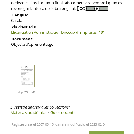
derivades, fins i tot amb finalitats comercials, sempre i quan es
reconegui l'autoria de l'obra original.
Llengua:
Català
Pla d'estudis:
Llicenciat en Administració i Direcció d'Empreses
[
191
]
Document:
Objecte d'aprenentatge
4 p, 75.4 KB
El registre apareix a les col·leccions:
Materials acadèmics
>
Guies docents
Registre creat el 2007-05-15, darrera modificació el 2023-02-04