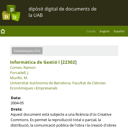
Català
English
Español
Estadístiques d'ús
Informàtica de Gestió I
[
22302
]
Comes, Ramon
Forcadell, J.
Murillo, M.
Universitat Autònoma de Barcelona.
Facultat de Ciències
Econòmiques i Empresarials
Data:
2004-05
Drets:
Aquest document està subjecte a una llicència d'ús Creative
Commons. Es permet la reproducció total o parcial, la
distribució, la comunicació pública de l'obra i la creació d'obres