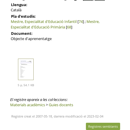
Llengua:
Català
Pla d'estudis:
Mestre, Especialitat d'Educació Infantil
[
74
] ;
Mestre,
Especialitat d'Educació Primària
[
68
]
Document:
Objecte d'aprenentatge
5 p, 54.1 KB
El registre apareix a les col·leccions:
Materials acadèmics
>
Guies docents
Registre creat el 2007-05-18, darrera modificació el 2023-02-04
Registres semblants