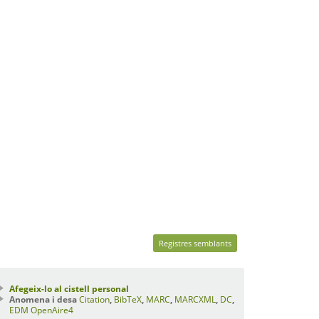
Registres semblants
Afegeix-lo al cistell personal
Anomena i desa
Citation
,
BibTeX
,
MARC
,
MARCXML
,
DC
,
EDM
OpenAire4