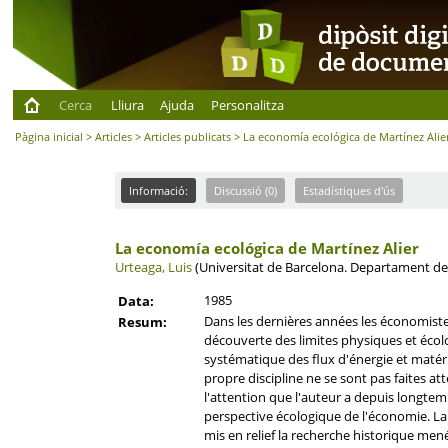
Cerca
Lliura
Ajuda
Personalitza
Pàgina inicial
>
Articles
>
Articles publicats
> La economía ecológica de Martínez Alie
Informació:
Discussió (0)
Estadístiques d'ús
La economía ecológica de Martínez Alier
Urteaga, Luis
(Universitat de Barcelona. Departament de
1985
Data:
Dans les dernières années les économistes
Resum:
découverte des limites physiques et écolo
systématique des flux d'énergie et matéri
propre discipline ne se sont pas faites at
l'attention que l'auteur a depuis longtemp
perspective écologique de l'économie. La
mis en relief la recherche historique mené