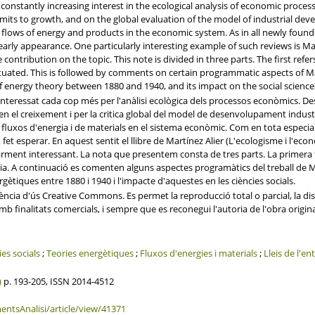
onstantly increasing interest in the ecological analysis of economic processe
 limits to growth, and on the global evaluation of the model of industrial de
flows of energy and products in the economic system. As in all newly founde
arly appearance. One particularly interesting example of such reviews is Mar
 contribution on the topic. This note is divided in three parts. The first refe
tuated. This is followed by comments on certain programmatic aspects of Mart
 of energy theory between 1880 and 1940, and its impact on the social science
interessat cada cop més per l'anàlisi ecològica dels processos econòmics. Des
cs en el creixement i per la critica global del model de desenvolupament ind
fluxos d'energia i de materials en el sistema econòmic. Com en tota especiali
n fet esperar. En aquest sentit el llibre de Martínez Alier (L'ecologisme i l'ec
rment interessant. La nota que presentem consta de tres parts. La primera f
a. A continuació es comenten alguns aspectes programàtics del treball de Ma
rgètiques entre 1880 i 1940 i l'impacte d'aquestes en les ciències socials.
cia d'ús Creative Commons. Es permet la reproducció total o parcial, la distr
b finalitats comercials, i sempre que es reconegui l'autoria de l'obra origin
ies socials
;
Teories energètiques
;
Fluxos d'energies i materials
;
Lleis de l'en
)
p. 193-205, ISSN 2014-4512
entsAnalisi/article/view/41371