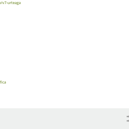
ew/v7-urteaga
fica