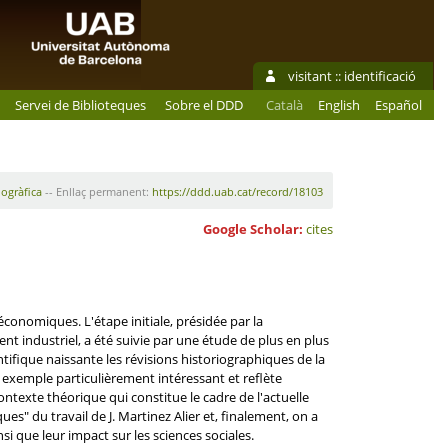
visitant ::
identificació
Servei de Biblioteques
Sobre el DDD
Català
English
Español
iogràfica
-- Enllaç permanent:
https://ddd.uab.cat/record/18103
Google Scholar:
cites
conomiques. L'étape initiale, présidée par la
t industriel, a été suivie par une étude de plus en plus
ifique naissante les révisions historiographiques de la
un exemple particulièrement intéressant et reflète
ontexte théorique qui constitue le cadre de l'actuelle
 du travail de J. Martinez Alier et, finalement, on a
si que leur impact sur les sciences sociales.