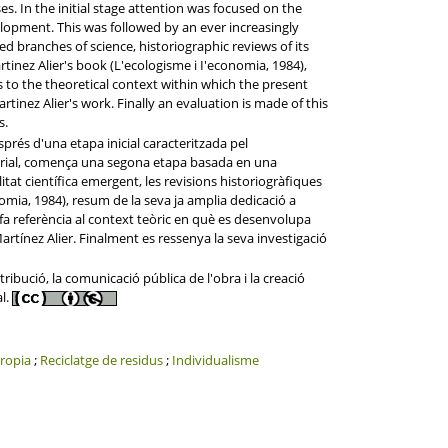
s. In the initial stage attention was focused on the
velopment. This was followed by an ever increasingly
d branches of science, historiographic reviews of its
tinez Alier's book (L'ecologisme i I'economia, 1984),
rs to the theoretical context within which the present
inez Alier's work. Finally an evaluation is made of this
s.
prés d'una etapa inicial caracteritzada pel
ustrial, comença una segona etapa basada en una
tat científica emergent, les revisions historiogràfiques
onomia, 1984), resum de la seva ja amplia dedicació a
a referència al context teòric en què es desenvolupa
rtínez Alier. Finalment es ressenya la seva investigació
ibució, la comunicació pública de l'obra i la creació
al.
tropia
;
Reciclatge de residus
;
Individualisme