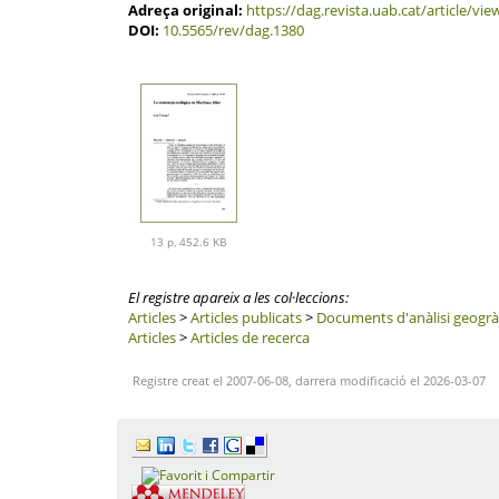
Adreça original:
https://dag.revista.uab.cat/article/vi
DOI:
10.5565/rev/dag.1380
13 p, 452.6 KB
El registre apareix a les col·leccions:
Articles
>
Articles publicats
>
Documents d'anàlisi geogrà
Articles
>
Articles de recerca
Registre creat el 2007-06-08, darrera modificació el 2026-03-07