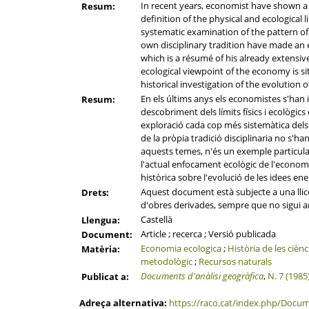
In recent years, economist have shown a c
Resum:
definition of the physical and ecological
systematic examination of the pattern of 
own disciplinary tradition have made an e
which is a résumé of his already extensive
ecological viewpoint of the economy is si
historical investigation of the evolution
En els últims anys els economistes s'han 
Resum:
descobriment dels límits físics i ecològi
exploració cada cop més sistemàtica dels 
de la pròpia tradició disciplinaria no s'ha
aquests temes, n'és un exemple particula
l'actual enfocament ecològic de l'economi
històrica sobre l'evolució de les idees ene
Aquest document està subjecte a una llicèn
Drets:
d'obres derivades, sempre que no sigui am
Castellà
Llengua:
Article ; recerca ; Versió publicada
Document:
Economia ecologica
;
Història de les ciènc
Matèria:
metodològic
;
Recursos naturals
Documents d'anàlisi geogràfica
,
N. 7 (1985
Publicat a:
Adreça alternativa:
https://raco.cat/index.php/Docum