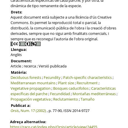
características específicas de cada parche, y por otra, la
dinámica de tipo remanente de la especie.
Drets:
Aquest document està subjecte a una llicència d'ús Creative
Commons. Es permet la reproducció total o parcial, la
distribució, la comunicació pública de l'obra i la creació d'obres
derivades, sempre que no sigui amb finalitats comercials, i
sempre que es reconegui l'autoria de l'obra original.
Llengua:
Anglès
Document:
Article ; recerca ; Versió publicada
Matèria:
Deciduous forests
;
Fecundity
;
Patch-specific characteristics
;
Mediterranean mountains
;
Plant size
;
Recruitment
;
Vegetative propagation
;
Bosques caducifolios
;
Características
específicas del parche
;
Fecundidad
;
Montañas mediterráneas
;
Propagación vegetativa
;
Reclutamiento
;
Tamaño
Publicat a:
Orsis
,
Num. 17 (2002)
, p. 77-90, ISSN 2014-9727
Adreça alternativa:
https://raco.cat/index.php/Orsis/article/view/24455