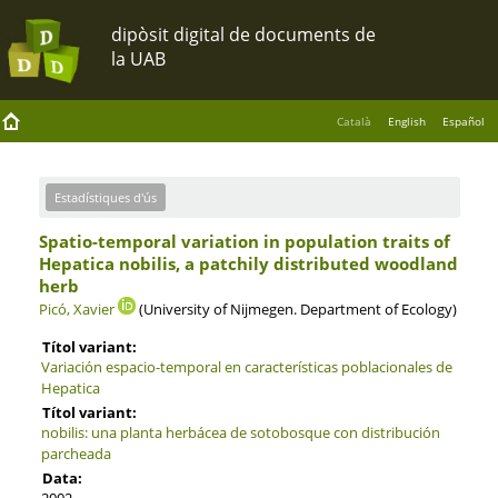
Català
English
Español
Estadístiques d'ús
Spatio-temporal variation in population traits of
Hepatica nobilis, a patchily distributed woodland
herb
Picó, Xavier
(University of Nijmegen. Department of Ecology)
Títol variant:
Variación espacio-temporal en características poblacionales de
Hepatica
Títol variant:
nobilis: una planta herbácea de sotobosque con distribución
parcheada
Data:
2002