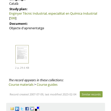
Català
Study plan:
Enginyer Tècnic Industrial, especialitat en Química Industrial
[
599
]
Document:
Objecte d'aprenentatge
2 p, 29.6 KB
The record appears in these collections:
Course materials
>
Course guides
Record created 2007-07-09, last modified 2023-02-04
Similar records