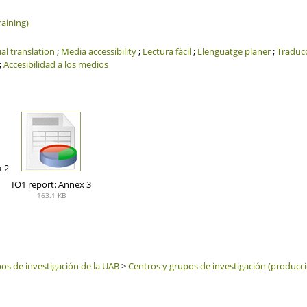
raining)
al translation
;
Media accessibility
;
Lectura fàcil
;
Llenguatge planer
;
Traducc
;
Accesibilidad a los medios
x 2
IO1 report: Annex 3
163.1 KB
s de investigación de la UAB
>
Centros y grupos de investigación (producció