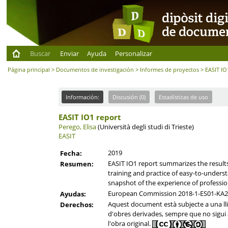
Buscar
Enviar
Ayuda
Personalizar
Página principal
>
Documentos de investigación
>
Informes de proyectos
> EASIT IO
Información:
Discusión (0)
Estadísticas de uso
EASIT IO1 report
Perego, Elisa
(Università degli studi di Trieste)
EASIT
2019
Fecha:
EASIT IO1 report summarizes the results 
Resumen:
training and practice of easy-to-underst
snapshot of the experience of professio
European Commission 2018-1-ES01-KA2
Ayudas:
Aquest document està subjecte a una llic
Derechos:
d'obres derivades, sempre que no sigui am
l'obra original.