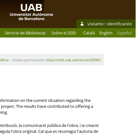
visitante ::
identificación
Servicio de Bibliotecas
Sobre el DDD
Català
English
Español
ráfica
-- Enlace permanente:
https://ddd.uab.cat/record/203967
information on the current situation regarding the
 project. The results have contributed to offering a
ning.
ribució, la comunicació pública de l'obra, i la creació
egula l'obra original. Cal que es reconegui l'autoria de