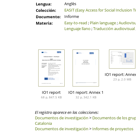
Anglès
Lengua:
EASIT (Easy Access for Social Inclusion T
Colección:
Informe
Documento:
Easy-to-read
;
Plain language
;
Audiovisu
Materia:
Lenguaje llano
;
Traducción audiovisual
IO1 report: Anne
23 p, 2.0 MB
IO1 report
IO1 report: Annex 1
68 p, 847.5 KB
32 p, 342.1 KB
El registro aparece en las colecciones:
Documentos de investigación
>
Documentos de los grupo
Catalonia
Documentos de investigación
>
Informes de proyectos