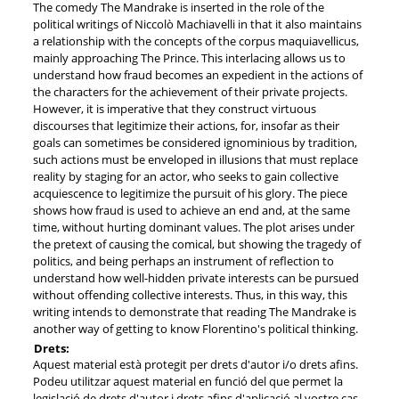
The comedy The Mandrake is inserted in the role of the
political writings of Niccolò Machiavelli in that it also maintains
a relationship with the concepts of the corpus maquiavellicus,
mainly approaching The Prince. This interlacing allows us to
understand how fraud becomes an expedient in the actions of
the characters for the achievement of their private projects.
However, it is imperative that they construct virtuous
discourses that legitimize their actions, for, insofar as their
goals can sometimes be considered ignominious by tradition,
such actions must be enveloped in illusions that must replace
reality by staging for an actor, who seeks to gain collective
acquiescence to legitimize the pursuit of his glory. The piece
shows how fraud is used to achieve an end and, at the same
time, without hurting dominant values. The plot arises under
the pretext of causing the comical, but showing the tragedy of
politics, and being perhaps an instrument of reflection to
understand how well-hidden private interests can be pursued
without offending collective interests. Thus, in this way, this
writing intends to demonstrate that reading The Mandrake is
another way of getting to know Florentino's political thinking.
Drets:
Aquest material està protegit per drets d'autor i/o drets afins.
Podeu utilitzar aquest material en funció del que permet la
legislació de drets d'autor i drets afins d'aplicació al vostre cas.