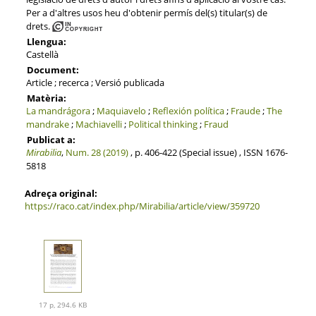
Per a d'altres usos heu d'obtenir permís del(s) titular(s) de
drets.
Llengua:
Castellà
Document:
Article ; recerca ; Versió publicada
Matèria:
La mandrágora
;
Maquiavelo
;
Reflexión política
;
Fraude
;
The
mandrake
;
Machiavelli
;
Political thinking
;
Fraud
Publicat a:
Mirabilia
,
Num. 28 (2019)
, p. 406-422 (Special issue) , ISSN 1676-
5818
Adreça original:
https://raco.cat/index.php/Mirabilia/article/view/359720
17 p, 294.6 KB