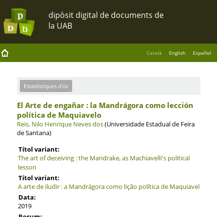
Català
English
Español
Estadístiques d'ús
El Arte de engañar : la Mandrágora como lección
política de Maquiavelo
Reis, Nilo Henrique Neves dos
(Universidade Estadual de Feira
de Santana)
Títol variant:
The art of deceiving : the Mandrake, as Machiavelli's political
lesson
Títol variant:
A arte de iludir : a Mandrágora como lição política de Maquiavel
Data:
2019
Resum: