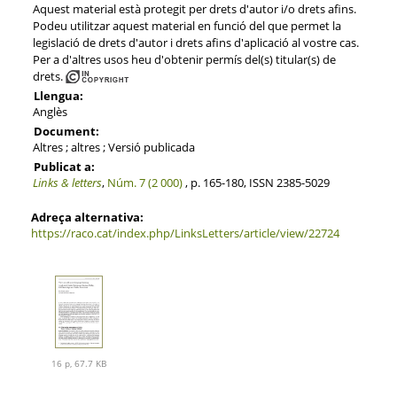
Aquest material està protegit per drets d'autor i/o drets afins.
Podeu utilitzar aquest material en funció del que permet la
legislació de drets d'autor i drets afins d'aplicació al vostre cas.
Per a d'altres usos heu d'obtenir permís del(s) titular(s) de
drets.
Llengua:
Anglès
Document:
Altres ; altres ; Versió publicada
Publicat a:
Links & letters
,
Núm. 7 (2 000)
, p. 165-180, ISSN 2385-5029
Adreça alternativa:
https://raco.cat/index.php/LinksLetters/article/view/22724
16 p, 67.7 KB