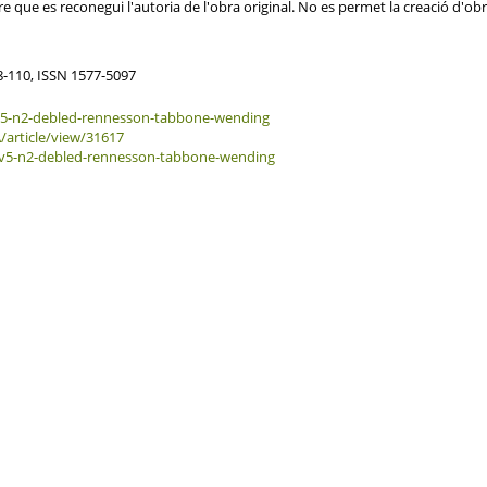
re que es reconegui l'autoria de l'obra original. No es permet la creació d'ob
98-110, ISSN 1577-5097
ew/v5-n2-debled-rennesson-tabbone-wending
/article/view/31617
iew/v5-n2-debled-rennesson-tabbone-wending