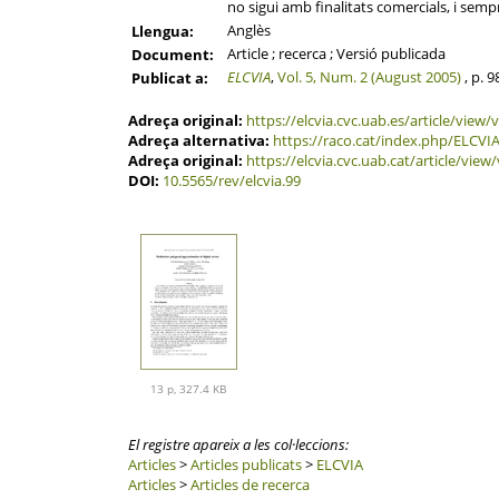
no sigui amb finalitats comercials, i semp
Anglès
Llengua:
Article ; recerca ; Versió publicada
Document:
ELCVIA
,
Vol. 5, Num. 2 (August 2005)
, p. 
Publicat a:
Adreça original:
https://elcvia.cvc.uab.es/article/vi
Adreça alternativa:
https://raco.cat/index.php/ELCVIA
Adreça original:
https://elcvia.cvc.uab.cat/article/v
DOI:
10.5565/rev/elcvia.99
13 p, 327.4 KB
El registre apareix a les col·leccions:
Articles
>
Articles publicats
>
ELCVIA
Articles
>
Articles de recerca