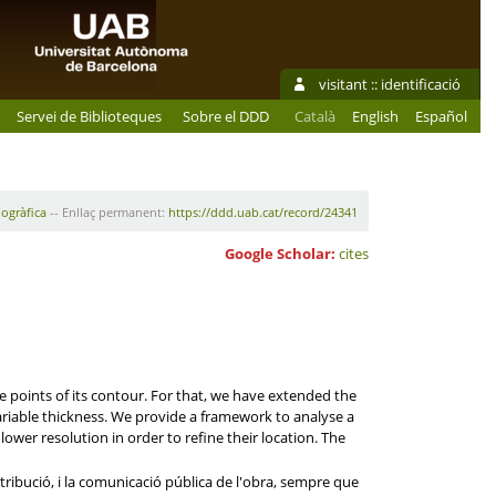
visitant ::
identificació
Servei de Biblioteques
Sobre el DDD
Català
English
Español
iogràfica
-- Enllaç permanent:
https://ddd.uab.cat/record/24341
Google Scholar:
cites
 points of its contour. For that, we have extended the
 variable thickness. We provide a framework to analyse a
 lower resolution in order to refine their location. The
tribució, i la comunicació pública de l'obra, sempre que