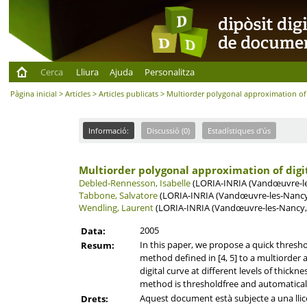
Cerca
Lliura
Ajuda
Personalitza
Pàgina inicial
>
Articles
>
Articles publicats
> Multiorder polygonal approximation of 
Informació:
Discussió (0)
Estadístiques d'ús
Multiorder polygonal approximation of digi
Debled-Rennesson, Isabelle
(LORIA-INRIA (Vandœuvre-le
Tabbone, Salvatore
(LORIA-INRIA (Vandœuvre-les-Nancy,
Wendling, Laurent
(LORIA-INRIA (Vandœuvre-les-Nancy, 
2005
Data:
In this paper, we propose a quick thresh
Resum:
method defined in [4, 5] to a multiorder a
digital curve at different levels of thickn
method is thresholdfree and automatically 
Aquest document està subjecte a una llicè
Drets: