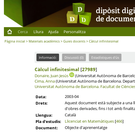
Cerca
Lliura
Ajuda
Personalitza
Pàgina inicial
>
Materials acadèmics
>
Guies docents
> Càlcul infinitesimal
Informació:
Discussió (0)
Estadístiques d'ús
Càlcul infinitesimal
[
27989
]
Donaire, Juan Jesús
(Universitat Autònoma de Barcel
Cima, Anna
(Universitat Autònoma de Barcelona. Depa
Universitat Autònoma de Barcelona.
Facultat de Cièncie
2003-04
Data:
Aquest document està subjecte a una llic
Drets:
d'obres derivades, fins i tot amb finalit
Català
Llengua:
Llicenciat en Matemàtiques
[
466
]
Pla d'estudis:
Objecte d'aprenentatge
Document: