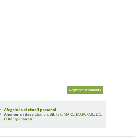
Registres semblants
Afegeix-lo al cistell personal
Anomena i desa
Citation
,
BibTeX
,
MARC
,
MARCXML
,
DC
,
EDM
OpenAire4