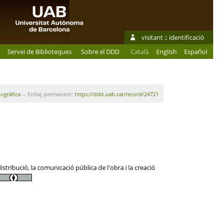
visitant ::
identificació
Servei de Biblioteques
Sobre el DDD
Català
English
Español
iogràfica
-- Enllaç permanent:
https://ddd.uab.cat/record/24721
tribució, la comunicació pública de l'obra i la creació