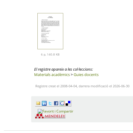
6 p, 140.8 KB
El registre apareix a les col·leccions:
Materials acadèmics
>
Guies docents
Registre creat el 2008-04-04, darrera modificació el 2026-06-30