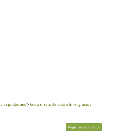
als i jurídiques
>
Grup d'Estudis sobre Immigració i
Registres semblants