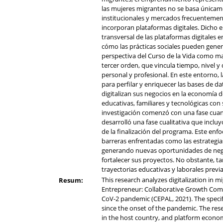
las mujeres migrantes no se basa únicame
institucionales y mercados frecuentement
incorporan plataformas digitales. Dicho e
transversal de las plataformas digitales e
cómo las prácticas sociales pueden gener
perspectiva del Curso de la Vida como mar
tercer orden, que vincula tiempo, nivel 
personal y profesional. En este entorno,
para perfilar y enriquecer las bases de 
digitalizan sus negocios en la economía d
educativas, familiares y tecnológicas con
investigación comenzó con una fase cuant
desarrolló una fase cualitativa que inclu
de la finalización del programa. Este enf
barreras enfrentadas como las estrategia
generando nuevas oportunidades de negoc
fortalecer sus proyectos. No obstante, tam
trayectorias educativas y laborales previ
This research analyzes digitalization i
Resum:
Entrepreneur: Collaborative Growth Commu
CoV-2 pandemic (CEPAL, 2021). The specifi
since the onset of the pandemic. The rese
in the host country, and platform econom