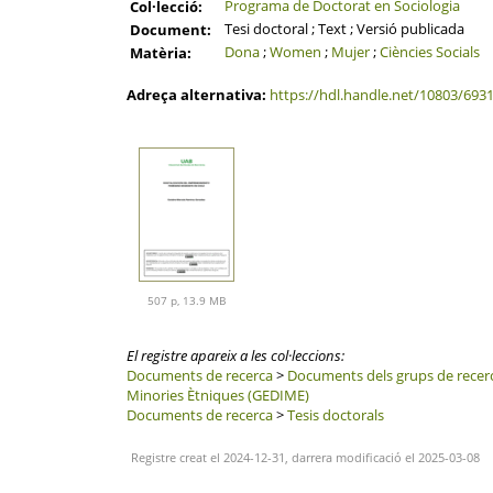
Programa de Doctorat en Sociologia
Col·lecció:
Tesi doctoral ; Text ; Versió publicada
Document:
Dona
;
Women
;
Mujer
;
Ciències Socials
Matèria:
Adreça alternativa:
https://hdl.handle.net/10803/693
507 p, 13.9 MB
El registre apareix a les col·leccions:
Documents de recerca
>
Documents dels grups de recer
Minories Ètniques (GEDIME)
Documents de recerca
>
Tesis doctorals
Registre creat el 2024-12-31, darrera modificació el 2025-03-08