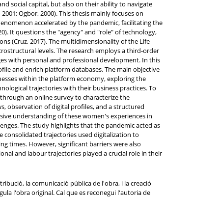
social capital, but also on their ability to navigate
2001; Ogbor, 2000). This thesis mainly focuses on
phenomenon accelerated by the pandemic, facilitating the
20). It questions the "agency" and "role" of technology,
ns (Cruz, 2017). The multidimensionality of the Life
ostructural levels. The research employs a third-order
nges with personal and professional development. In this
file and enrich platform databases. The main objective
nesses within the platform economy, exploring the
nological trajectories with their business practices. To
through an online survey to characterize the
, observation of digital profiles, and a structured
sive understanding of these women's experiences in
llenges. The study highlights that the pandemic acted as
consolidated trajectories used digitalization to
ng times. However, significant barriers were also
al and labour trajectories played a crucial role in their
ibució, la comunicació pública de l'obra, i la creació
ula l'obra original. Cal que es reconegui l'autoria de