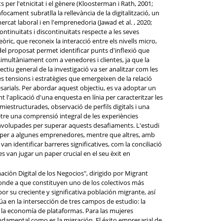
 per l'etnicitat i el gènere (Kloosterman i Rath, 2001;
ocament subratlla la rellevància de la digitalització, un
rcat laboral i en l'emprenedoria (Jawad et al. , 2020;
ontinuïtats i discontinuïtats respecte a les seves
ric, que reconeix la interacció entre els nivells micro,
odel proposat permet identificar punts d'inflexió que
imultàniament com a venedores i clientes, ja que la
ectiu general de la investigació va ser analitzar com les
 tensions i estratègies que emergeixen de la relació
esarials. Per abordar aquest objectiu, es va adoptar un
l'aplicació d'una enquesta en línia per caracteritzar les
iestructurades, observació de perfils digitals i una
tre una comprensió integral de les experiències
senvolupades per superar aquests desafiaments. L'estudi
 per a algunes emprenedores, mentre que altres, amb
van identificar barreres significatives, com la conciliació
es van jugar un paper crucial en el seu èxit en
ción Digital de los Negocios", dirigido por Migrant
nde a que constituyen uno de los colectivos más
por su creciente y significativa población migrante, así
úa en la intersección de tres campos de estudio: la
 la economía de plataformas. Para las mujeres
damental como es la migración. El éxito empresarial de