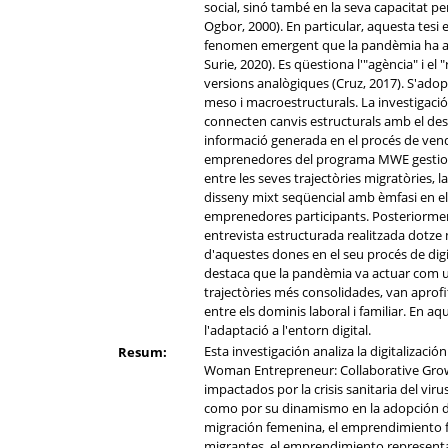
social, sinó també en la seva capacitat per
Ogbor, 2000). En particular, aquesta tesi 
fenomen emergent que la pandèmia ha accele
Surie, 2020). Es qüestiona l'"agència" i el
versions analògiques (Cruz, 2017). S'adopt
meso i macroestructurals. La investigació 
connecten canvis estructurals amb el des
informació generada en el procés de venda 
emprenedores del programa MWE gestionen 
entre les seves trajectòries migratòries, 
disseny mixt seqüencial amb èmfasi en el 
emprenedores participants. Posteriorment,
entrevista estructurada realitzada dotze
d'aquestes dones en el seu procés de dig
destaca que la pandèmia va actuar com u
trajectòries més consolidades, van aprofita
entre els dominis laboral i familiar. En a
l'adaptació a l'entorn digital.
Esta investigación analiza la digitalizac
Resum:
Woman Entrepreneur: Collaborative Grow
impactados por la crisis sanitaria del viru
como por su dinamismo en la adopción de t
migración femenina, el emprendimiento f
migrantes, el emprendimiento representa