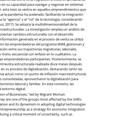
n en su capacidad para navegar y negociar en sistemas
r, esta tesis se centra en aquellos emprendimientos que
e la pandemia ha acelerado, facilitando la integración
a la "agencia" y el "rol" de la tecnología, considerando
uz, 2017). Se adopta la multidimensionalidad de la
roestructurales. La investigación emplea un análisis de
conectan cambios estructurales con el desarrollo
información generada en el proceso de venta se utiliza
zar cómo las emprendedoras del programa MWE gestionan y
ción entre sus trayectorias migratorias, laborales,
 mixto secuencial con énfasis en lo cualitativo. La
 las emprendedoras participantes. Posteriormente, se
a entrevista estructurada realizada doce meses después
 en su proceso de digitalización, destacando tanto las
emia actuó como un punto de inflexión macroestructural,
consolidadas, aprovecharon la digitalización para
dominios laboral y familiar. En este contexto, las
l entorno digital.
tion of Businesses," led by Migrant Woman
hey are one of the groups most affected by the SARS-
lation and its dynamism in adopting digital technologies
 entrepreneurship as a strategy for economic integration
uring a critical moment of uncertainty, such as