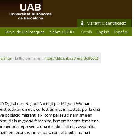
visitant ::
identificació
Servei de Biblioteques
Sobre el DDD
Català
English
Español
ogràfica
-- Enllaç permanent:
https://ddd.uab.cat/record/305562
ió Digital dels Negocis", dirigit per Migrant Woman
titueixen un dels col·lectius més impactats per la crisi
icativa població migrant, així com pel seu dinamisme en
s d'estudi: la migració femenina, l'emprenedoria femenina
prenedoria representa una decisió d'alt risc, assumida
ent en recursos individuals, com el capital humà i