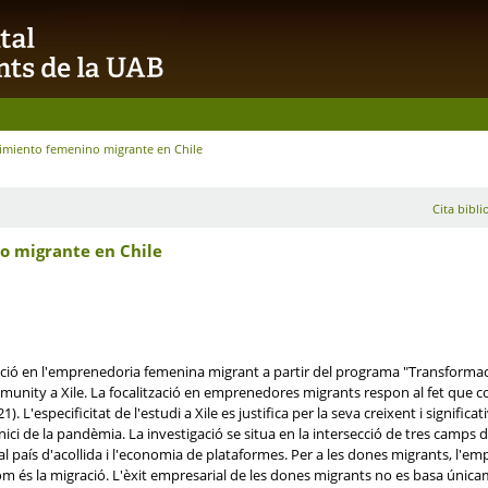
dimiento femenino migrante en Chile
Cita bibli
o migrante en Chile
tzació en l'emprenedoria femenina migrant a partir del programa "Transformac
ity a Xile. La focalització en emprenedores migrants respon al fet que cons
). L'especificitat de l'estudi a Xile es justifica per la seva creixent i signif
'inici de la pandèmia. La investigació se situa en la intersecció de tres camp
l país d'acollida i l'economia de plataformes. Per a les dones migrants, l'em
és la migració. L'èxit empresarial de les dones migrants no es basa únicam