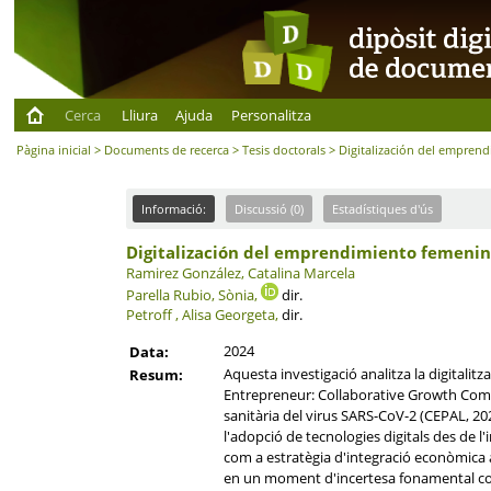
Cerca
Lliura
Ajuda
Personalitza
Pàgina inicial
>
Documents de recerca
>
Tesis doctorals
> Digitalización del empren
Informació:
Discussió (0)
Estadístiques d'ús
Digitalización del emprendimiento femenin
Ramirez González, Catalina Marcela
Parella Rubio, Sònia,
dir.
Petroff , Alisa Georgeta,
dir.
2024
Data:
Aquesta investigació analitza la digitali
Resum:
Entrepreneur: Collaborative Growth Commun
sanitària del virus SARS-CoV-2 (CEPAL, 2021
l'adopció de tecnologies digitals des de l
com a estratègia d'integració econòmica a
en un moment d'incertesa fonamental com 