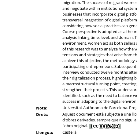
migration. The success of migrant women e
and negotiate within institutional syste
businesses that incorporate digital platf
transversal integration of digital platfor
considering how social practices can gene
Course perspective is adopted as a theor
analysis linking time, level, and domain.
environment, women act as both sellers a
of this research was to analyze how the
tensions and strategies that arise from th
achieve this objective, the methodology 
participating entrepreneurs. Subsequently
interview conducted twelve months afte
their digitalization process, highlightin
a macrostructural turning point, creating
strengthen their projects. This underscor
identified, such as the need to balance wo
success in adapting to the digital enviro
Universitat Autònoma de Barcelona. Pro
Nota:
Aquest document està subjecte a una llicèn
Drets:
d'obres derivades, sempre que no sigui amb
l'obra original.
Castellà
Llengua: