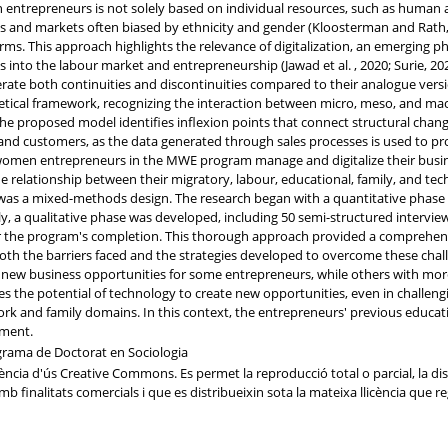
ntrepreneurs is not solely based on individual resources, such as human and 
ms and markets often biased by ethnicity and gender (Kloosterman and Rath, 
orms. This approach highlights the relevance of digitalization, an emerging 
ms into the labour market and entrepreneurship (Jawad et al. , 2020; Surie, 20
rate both continuities and discontinuities compared to their analogue versio
etical framework, recognizing the interaction between micro, meso, and macr
 The proposed model identifies inflexion points that connect structural cha
nd customers, as the data generated through sales processes is used to pro
 women entrepreneurs in the MWE program manage and digitalize their busi
e relationship between their migratory, labour, educational, family, and tech
was a mixed-methods design. The research began with a quantitative phase 
, a qualitative phase was developed, including 50 semi-structured interviews
r the program's completion. This thorough approach provided a comprehen
g both the barriers faced and the strategies developed to overcome these cha
 new business opportunities for some entrepreneurs, while others with more 
es the potential of technology to create new opportunities, even in challengi
rk and family domains. In this context, the entrepreneurs' previous education
nment.
grama de Doctorat en Sociologia
cia d'ús Creative Commons. Es permet la reproducció total o parcial, la distr
 finalitats comercials i que es distribueixin sota la mateixa llicència que reg