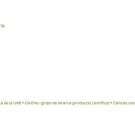
176
ca de la UAB
>
Centres i grups de recerca (producció científica)
>
Ciències soci