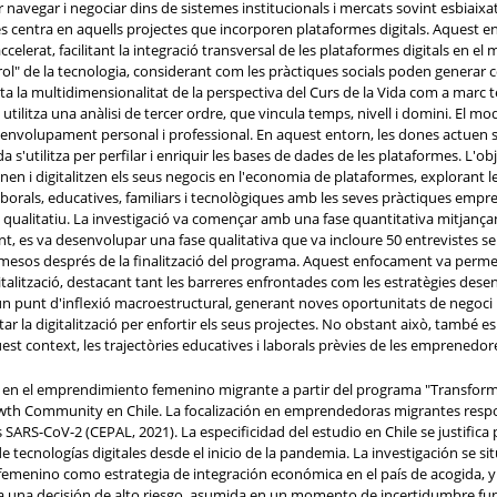
 navegar i negociar dins de sistemes institucionals i mercats sovint esbiaixats
es centra en aquells projectes que incorporen plataformes digitals. Aquest enf
rat, facilitant la integració transversal de les plataformes digitals en el me
 "rol" de la tecnologia, considerant com les pràctiques socials poden generar c
a la multidimensionalitat de la perspectiva del Curs de la Vida com a marc teò
utilitza una anàlisi de tercer ordre, que vincula temps, nivell i domini. El m
envolupament personal i professional. En aquest entorn, les dones actuen s
s'utilitza per perfilar i enriquir les bases de dades de les plataformes. L'obj
i digitalitzen els seus negocis en l'economia de plataformes, explorant les
laborals, educatives, familiars i tecnològiques amb les seves pràctiques empr
qualitatiu. La investigació va començar amb una fase quantitativa mitjançant 
 es va desenvolupar una fase qualitativa que va incloure 50 entrevistes sem
 mesos després de la finalització del programa. Aquest enfocament va perme
italització, destacant tant les barreres enfrontades com les estratègies de
n punt d'inflexió macroestructural, generant noves oportunitats de negoci
r la digitalització per enfortir els seus projectes. No obstant això, també es 
quest context, les trajectòries educatives i laborals prèvies de les emprenedor
ión en el emprendimiento femenino migrante a partir del programa "Transforma
th Community en Chile. La focalización en emprendedoras migrantes respo
s SARS-CoV-2 (CEPAL, 2021). La especificidad del estudio en Chile se justifica 
ecnologías digitales desde el inicio de la pandemia. La investigación se sit
emenino como estrategia de integración económica en el país de acogida, y
 una decisión de alto riesgo, asumida en un momento de incertidumbre fun