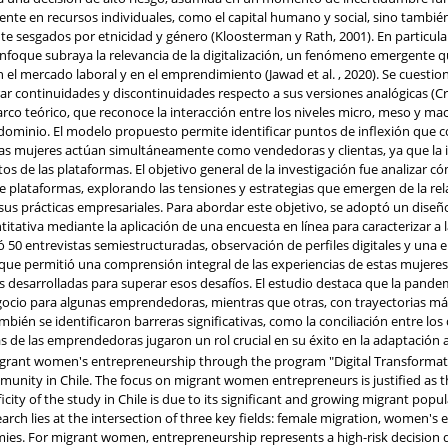
nte en recursos individuales, como el capital humano y social, sino tambié
e sesgados por etnicidad y género (Kloosterman y Rath, 2001). En particula
nfoque subraya la relevancia de la digitalización, un fenómeno emergente qu
n el mercado laboral y en el emprendimiento (Jawad et al. , 2020). Se cuestion
ar continuidades y discontinuidades respecto a sus versiones analógicas (Cr
co teórico, que reconoce la interacción entre los niveles micro, meso y mac
y dominio. El modelo propuesto permite identificar puntos de inflexión que 
 las mujeres actúan simultáneamente como vendedoras y clientas, ya que la 
datos de las plataformas. El objetivo general de la investigación fue anali
e plataformas, explorando las tensiones y estrategias que emergen de la rela
 sus prácticas empresariales. Para abordar este objetivo, se adoptó un diseño
itativa mediante la aplicación de una encuesta en línea para caracterizar a
yó 50 entrevistas semiestructuradas, observación de perfiles digitales y un
oque permitió una comprensión integral de las experiencias de estas mujeres
s desarrolladas para superar esos desafíos. El estudio destaca que la pand
io para algunas emprendedoras, mientras que otras, con trayectorias más 
bién se identificaron barreras significativas, como la conciliación entre los 
as de las emprendedoras jugaron un rol crucial en su éxito en la adaptación a
n migrant women's entrepreneurship through the program "Digital Transforma
nity in Chile. The focus on migrant women entrepreneurs is justified as t
city of the study in Chile is due to its significant and growing migrant popu
arch lies at the intersection of three key fields: female migration, women's
ies. For migrant women, entrepreneurship represents a high-risk decision d