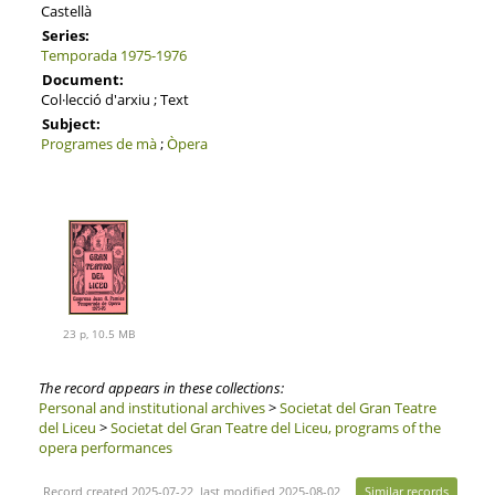
Castellà
Series:
Temporada 1975-1976
Document:
Col·lecció d'arxiu ; Text
Subject:
Programes de mà
;
Òpera
23 p, 10.5 MB
The record appears in these collections:
Personal and institutional archives
>
Societat del Gran Teatre
del Liceu
>
Societat del Gran Teatre del Liceu, programs of the
opera performances
Record created 2025-07-22, last modified 2025-08-02
Similar records