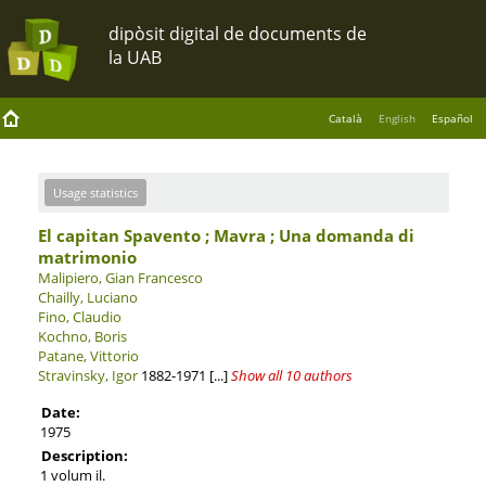
Català
English
Español
Usage statistics
El capitan Spavento ; Mavra ; Una domanda di
matrimonio
Malipiero, Gian Francesco
Chailly, Luciano
Fino, Claudio
Kochno, Boris
Patane, Vittorio
Stravinsky, Igor
1882-1971
[...]
Show all 10 authors
Date:
1975
Description:
1 volum il.