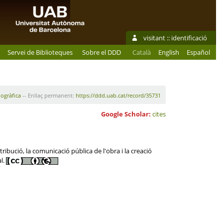
visitant ::
identificació
Servei de Biblioteques
Sobre el DDD
Català
English
Español
iogràfica
-- Enllaç permanent:
https://ddd.uab.cat/record/35731
Google Scholar:
cites
ibució, la comunicació pública de l'obra i la creació
al.