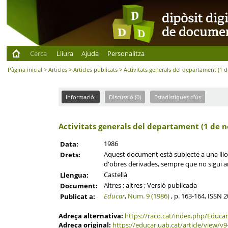
Cerca
Lliura
Ajuda
Personalitza
Pàgina inicial
>
Articles
>
Articles publicats
> Activitats generals del departament (1 d
Informació:
Discussió (0)
Estadístiques d'ús
Activitats generals del departament (1 de n
1986
Data:
Aquest document està subjecte a una llicèn
Drets:
d'obres derivades, sempre que no sigui am
Castellà
Llengua:
Altres ; altres ; Versió publicada
Document:
Educar
,
Num. 9 (1986)
, p. 163-164, ISSN 
Publicat a:
Adreça alternativa:
https://raco.cat/index.php/Educar
Adreça original:
https://educar.uab.cat/article/view/v