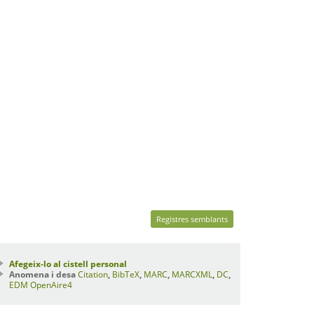
Registres semblants
Afegeix-lo al cistell personal
Anomena i desa
Citation
,
BibTeX
,
MARC
,
MARCXML
,
DC
,
EDM
OpenAire4