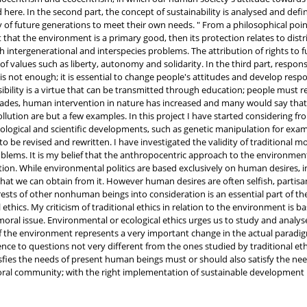
here. In the second part, the concept of sustainability is analysed and de
 of future generations to meet their own needs. " From a philosophical poi
that the environment is a primary good, then its protection relates to dist
th intergenerational and interspecies problems. The attribution of rights 
 values such as liberty, autonomy and solidarity. In the third part, responsi
ce is not enough; it is essential to change people's attitudes and develop res
sibility is a virtue that can be transmitted through education; people must re
cades, human intervention in nature has increased and many would say that i
ollution are but a few examples. In this project I have started considering f
nological and scientific developments, such as genetic manipulation for ex
o be revised and rewritten. I have investigated the validity of traditional mor
lems. It is my belief that the anthropocentric approach to the environment
n. While environmental politics are based exclusively on human desires, int
 what we can obtain from it. However human desires are often selfish, partisa
rests of other nonhuman beings into consideration is an essential part of the
ethics. My criticism of traditional ethics in relation to the environment is ba
al issue. Environmental or ecological ethics urges us to study and analyse 
of the environment represents a very important change in the actual parad
e to questions not very different from the ones studied by traditional ethics: 
fies the needs of present human beings must or should also satisfy the need
oral community; with the right implementation of sustainable development it