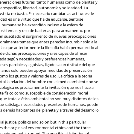
s generaciones futuras, tanto humanas como de plantas y
erespecífica, libertad, autonomía y solidaridad. La
sticia no basta. Es necesario cambiar las actitudes de
idad es una virtud que ha de educarse. Sentirse
 humana se ha extendido incluso a la esfera de
cosistemas, y uso de bacterias para armamento, por
 han suscitado el surgimiento de nuevas preocupaciones
moralmente temas que antes parecían incumbir sólo a la
 las que anteriormente la filosofía había permanecido al
 de dichas preocupaciones y si es capaz de ofrecer
ntada según necesidades y preferencias humanas,
es parciales y egoístas, ligados a un disfrute del que
 humanos sólo pueden apoyar medidas de preservación
 los gustos y valores de uso. La crítica a la teoría
ental la relación del hombre con el medio ambiente no se
lógica es precisamente la invitación que nos hace a
 físico como susceptible de consideración moral
 trata la ética ambiental no son muy distintos de los
lo que satisfaga necesidades presentes de humanos, puede
s demás habitantes del planeta y a través del desarrollo
justice, politics and so on but in this particular
res the origins of environmental ethics and the three
nvironment is rooted. The possible attribution of