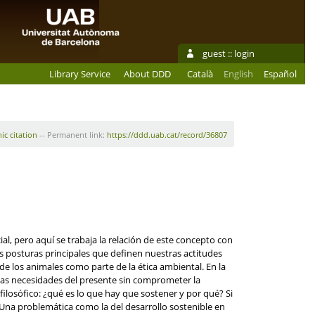
guest ::
login
Library Service
About DDD
Català
English
Español
ic citation
-- Permanent link:
https://ddd.uab.cat/record/36807
al, pero aquí se trabaja la relación de este concepto con
es posturas principales que definen nuestras actitudes
 los animales como parte de la ética ambiental. En la
 las necesidades del presente sin comprometer la
ilosófico: ¿qué es lo que hay que sostener y por qué? Si
 Una problemática como la del desarrollo sostenible en