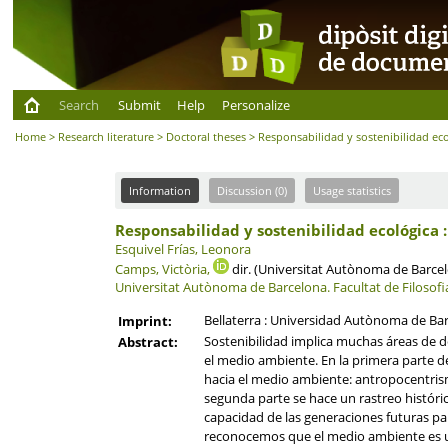
Search
Submit
Help
Personalize
Home
>
Research literature
>
Doctoral theses
> Responsabilidad y sostenibilidad eco
Information
Discussion (0)
Usage statistics
Responsabilidad y sostenibilidad ecológica :
Esquivel Frías, Leonora
Camps, Victòria,
dir. (Universitat Autònoma de Barce
Universitat Autònoma de Barcelona.
Facultat de Filosofia
Bellaterra : Universidad Autònoma de Ba
Imprint:
Sostenibilidad implica muchas áreas de de
Abstract:
el medio ambiente. En la primera parte de
hacia el medio ambiente: antropocentrism
segunda parte se hace un rastreo históri
capacidad de las generaciones futuras par
reconocemos que el medio ambiente es un 