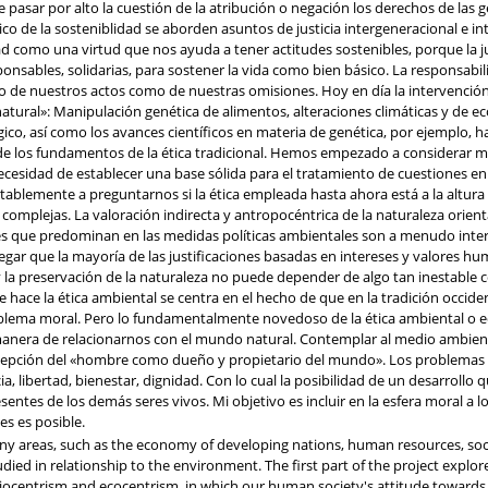
 pasar por alto la cuestión de la atribución o negación los derechos de la
ico de la sosteniblidad se aborden asuntos de justicia intergeneracional e int
d como una virtud que nos ayuda a tener actitudes sostenibles, porque la ju
onsables, solidarias, para sostener la vida como bien básico. La responsabil
o de nuestros actos como de nuestras omisiones. Hoy en día la intervención
ural»: Manipulación genética de alimentos, alteraciones climáticas y de e
gico, así como los avances científicos en materia de genética, por ejemplo,
 de los fundamentos de la ética tradicional. Hemos empezado a considerar 
 necesidad de establecer una base sólida para el tratamiento de cuestiones en
tablemente a preguntarnos si la ética empleada hasta ahora está a la altura
complejas. La valoración indirecta y antropocéntrica de la naturaleza orie
es que predominan en las medidas políticas ambientales son a menudo interes
egar que la mayoría de las justificaciones basadas en intereses y valores
a preservación de la naturaleza no puede depender de algo tan inestable como
ue hace la ética ambiental se centra en el hecho de que en la tradición occid
ema moral. Pero lo fundamentalmente novedoso de la ética ambiental o eco
era de relacionarnos con el mundo natural. Contemplar al medio ambiente
pción del «hombre como dueño y propietario del mundo». Los problemas que
cia, libertad, bienestar, dignidad. Con lo cual la posibilidad de un desarrol
tes de los demás seres vivos. Mi objetivo es incluir en la esfera moral a lo
es es posible.
ny areas, such as the economy of developing nations, human resources, social 
tudied in relationship to the environment. The first part of the project explo
ocentrism and ecocentrism, in which our human society's attitude towards e