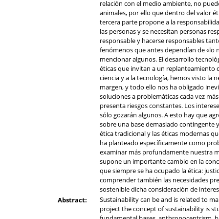
relación con el medio ambiente, no puede
animales, por ello que dentro del valor ét
tercera parte propone a la responsabilida
las personas y se necesitan personas resp
responsable y hacerse responsables tant
fenómenos que antes dependían de «lo nat
mencionar algunos. El desarrollo tecnoló
éticas que invitan a un replanteamiento
ciencia y a la tecnología, hemos visto la
margen, y todo ello nos ha obligado inevi
soluciones a problemáticas cada vez más 
presenta riesgos constantes. Los interes
sólo gozarán algunos. A esto hay que agr
sobre una base demasiado contingente y l
ética tradicional y las éticas modernas q
ha planteado específicamente como probl
examinar más profundamente nuestra man
supone un importante cambio en la conce
que siempre se ha ocupado la ética: justi
comprender también las necesidades presen
sostenible dicha consideración de interes
Sustainability can be and is related to ma
Abstract:
project the concept of sustainability is s
fundamental bases, anthropocentrism, bi