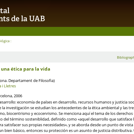
lógica :
Bibliograph
 una ética para la vida
lona. Departament de Filosofia)
 i Lletres
rcelona, 2006
sarrollo: economía de países en desarrollo, recursos humanos y justicia soci
 la investigación se estudian los antecedentes de la ética ambiental y las tr
o, biocentrismo y ecocenrismo. Se menciona aquí el tema de los derechos de
co del término sosteniblidad, definido como «aquel desarrollo que satisface
a satisfacer sus propias necesidades», y se aborda desde un punto de vista f
bien básico, entonces su protección es un asunto de justicia distributiva.