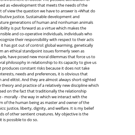
fined as «development that meets the needs of the
nt of view the question we have to answer is «What do
ributive justice. Sustainable development and
to future generations of human and nonhuman animals
bility is put forward as a virtue which makes the
ponsible and co-operative individuals, individuals who
cognize their responsibility with respect to their acts
t has got out of control: global warming, genetically
rom an ethical standpoint issues formerly seen as
ample, have posed new moral dilemmas that force us to
al philosophy in relationship to its capacity to give us
 produces constant risks because it does not take
erests, needs and preferences, it is obvious that
n and elitist. And they are almost always short-sighted
 theory and practice of a relatively new discipline which
sed on the fact that traditionally the relationship
- morally - the way in which we interact with the
igm of the human being as master and owner of the
justice, liberty, dignity, and welfare. It is my belief
s of other sentient creatures. My objective is the
 is possible to do so.