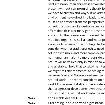
rights to nonhuman animals is advocated 
present without compromising the ability
we have to sustain and why?» If we admit 
environment have direct implications wi
must be addressed from the perspective of
pursuit of sustainability desirable. Justi
affirm that life is a primary good. Respon
and also to their omissions. In recent de
modified organisms, soil, air and water p
exclusive to science or technology. Tech
consider whether traditional ethics need t
solutions to more and more complex prob
nonhuman animals into moral consideratio
nature will be valued only in relation to
and unstable. I hold that to take the inte
we might call environmental or ecological 
between Man and Nature is not seen as mor
natural world. The moral consideration 
world. Environmental ethics makes referenc
that progress or development which satis
inclusion of the natural world into the m
Consultable des del TDX
Note:
Títol obtingut de la portada digitalitzada
Note: