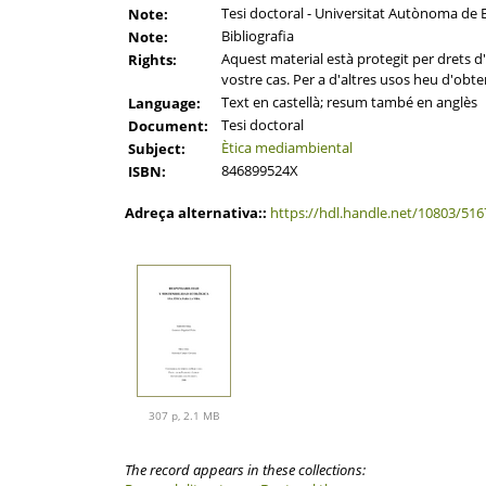
Tesi doctoral - Universitat Autònoma de B
Note:
Bibliografia
Note:
Aquest material està protegit per drets d'a
Rights:
vostre cas. Per a d'altres usos heu d'obten
Text en castellà; resum també en anglès
Language:
Tesi doctoral
Document:
Ètica mediambiental
Subject:
846899524X
ISBN:
Adreça alternativa::
https://hdl.handle.net/10803/516
307 p, 2.1 MB
The record appears in these collections: