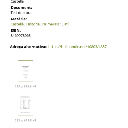
Castellà
Document:
Tesi doctoral
Matèria:
Castellà
;
Història
;
Numerals
;
Llatí
ISBN:
8469978063
Adreça alternativa::
https://hdl.handle.net/10803/4857
295 p, 832.6 KB
293 p, 619.5 KB