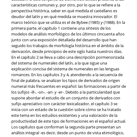
características comunes y, por otro, por lo que se refiere a la
perspectiva histórica, saber en qué medida el castellano es
deudor del latín y en qué medida se muestra innovador. El
marco teórico que se utiliza es el de Bybee (1985) y (1988). En la
primera parte, el capítulo 1 contiene una síntesis de los
modelos de análisis morfológico de los últimos cincuenta años
junto con una exposición detallada del desarrollo que han
seguido los trabajos de morfología histórica en el ámbito de la
derivación, desde principios de este siglo hasta nuestros días.
En el capítulo 2 se lleva a cabo una descripción pormenorizada
del sistema de numerales del latín, a la que sigue una
explicación concisa del sistema de numerales en las lenguas
romances. En los capítulos 3 y 4, atendiendo a la secuencia de
final de palabra, se analizan los tipos de derivados de origen
numeral más frecuentes en español: las formaciones a partir de
los sufijos -ill-, -on-, -ari- y -er-. Debido a la particularidad que
supone abordar el estudio de un conjunto de derivados con
sufijo apreciativo con carácter lexicalizador, el capítulo 3 se
inicia con un estado de la cuestión sobre cómo se ha tratado
este tema en los estudios existentes y una valoración de la
productividad de este tipo de formaciones en el español actual.
Los capítulos que conforman la segunda parte presentan un
análisis integral -es decir, desde un punto de vista etimológico,