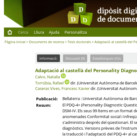
Cerca
Lliura
Ajuda
Personalitza
Pàgina inicial
>
Documents de recerca
>
Tesis doctorals
> Adaptació al castellà del P
Informació:
Discussió (0)
Estadístiques d'ús
Adaptació al castellà del Personality Diagno
Calvo, Natalia
Torrúbia, Rafael
dir. (Universitat Autònoma de Barcel
Caseras Vives, Francesc Xavier
dir. (Universitat Autònom
Bellaterra : Universitat Autònoma de Bar
Publicació:
El PDQ-4+ (Personality Diagnostic Question
Resum:
DSM-IV. Els seus 99 ítems en un format de 
anomenades Conformitat social i Infreqüèn
s'administra després del qüestionari. El s
diagnòstics. Versions prèvies de l'instrume
la traducció i l'adaptació del PDQ-4+ al ca