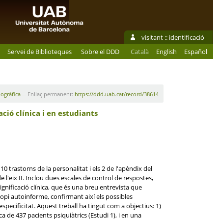
visitant ::
identificació
Servei de Biblioteques
Sobre el DDD
Català
English
Español
iogràfica
-- Enllaç permanent:
https://ddd.uab.cat/record/38614
ció clínica i en estudiants
 trastorns de la personalitat i els 2 de l'apèndix del
 l'eix II. Inclou dues escales de control de respostes,
gnificació clínica, que és una breu entrevista que
ropi autoinforme, confirmant així els possibles
specificitat. Aquest treball ha tingut com a objectius: 1)
ca de 437 pacients psiquiàtrics (Estudi 1), i en una