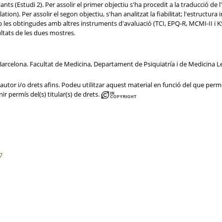
ts (Estudi 2). Per assolir el primer objectiu s'ha procedit a la traducció de l'a
ion). Per assolir el segon objectiu, s'han analitzat la fiabilitat; l'estructura
es obtingudes amb altres instruments d'avaluació (TCI, EPQ-R, MCMI-II i KSP);
ltats de les dues mostres.
Barcelona. Facultat de Medicina, Departament de Psiquiatría i de Medicina L
utor i/o drets afins. Podeu utilitzar aquest material en funció del que permet 
ir permís del(s) titular(s) de drets.
7