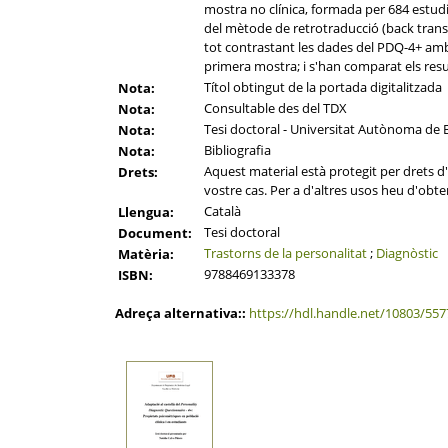
mostra no clínica, formada per 684 estudian
del mètode de retrotraducció (back translat
tot contrastant les dades del PDQ-4+ amb l
primera mostra; i s'han comparat els resu
Títol obtingut de la portada digitalitzada
Nota:
Consultable des del TDX
Nota:
Tesi doctoral - Universitat Autònoma de 
Nota:
Bibliografia
Nota:
Aquest material està protegit per drets d'a
Drets:
vostre cas. Per a d'altres usos heu d'obten
Català
Llengua:
Tesi doctoral
Document:
Trastorns de la personalitat
;
Diagnòstic
Matèria:
9788469133378
ISBN:
Adreça alternativa::
https://hdl.handle.net/10803/557