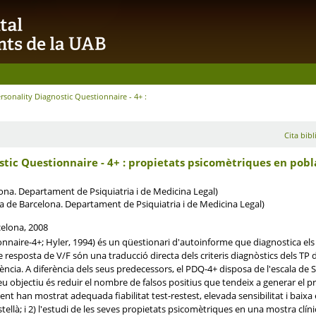
ersonality Diagnostic Questionnaire - 4+ :
Cita bibl
stic Questionnaire - 4+ : propietats psicomètriques en pobla
ona. Departament de Psiquiatria i de Medicina Legal)
a de Barcelona. Departament de Psiquiatria i de Medicina Legal)
celona, 2008
naire-4+; Hyler, 1994) és un qüestionari d'autoinforme que diagnostica els 10
resposta de V/F són una traducció directa dels criteris diagnòstics dels TP de
cia. A diferència dels seus predecessors, el PDQ-4+ disposa de l'escala de Si
eu objectiu és reduir el nombre de falsos positius que tendeix a generar el p
nt han mostrat adequada fiabilitat test-restest, elevada sensibilitat i baixa e
stellà; i 2) l'estudi de les seves propietats psicomètriques en una mostra clíni