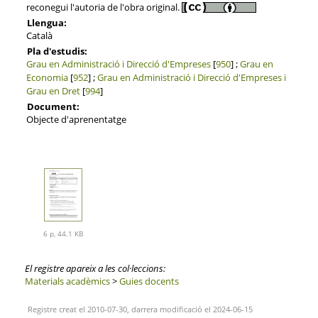
reconegui l'autoria de l'obra original.
Llengua:
Català
Pla d'estudis:
Grau en Administració i Direcció d'Empreses
[
950
] ;
Grau en
Economia
[
952
] ;
Grau en Administració i Direcció d'Empreses i
Grau en Dret
[
994
]
Document:
Objecte d'aprenentatge
6 p, 44.1 KB
El registre apareix a les col·leccions:
Materials acadèmics
>
Guies docents
Registre creat el 2010-07-30, darrera modificació el 2024-06-15