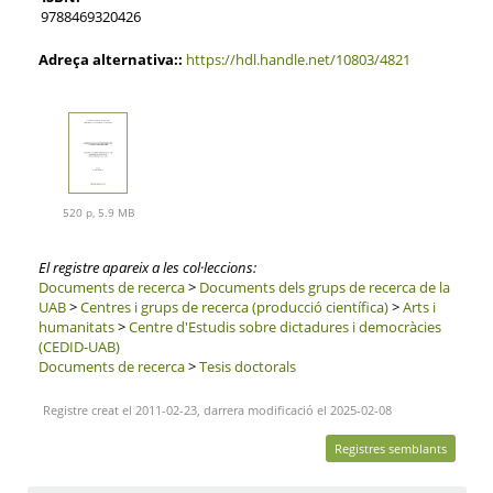
9788469320426
Adreça alternativa::
https://hdl.handle.net/10803/4821
520 p, 5.9 MB
El registre apareix a les col·leccions:
Documents de recerca
>
Documents dels grups de recerca de la
UAB
>
Centres i grups de recerca (producció científica)
>
Arts i
humanitats
>
Centre d'Estudis sobre dictadures i democràcies
(CEDID-UAB)
Documents de recerca
>
Tesis doctorals
Registre creat el 2011-02-23, darrera modificació el 2025-02-08
Registres semblants