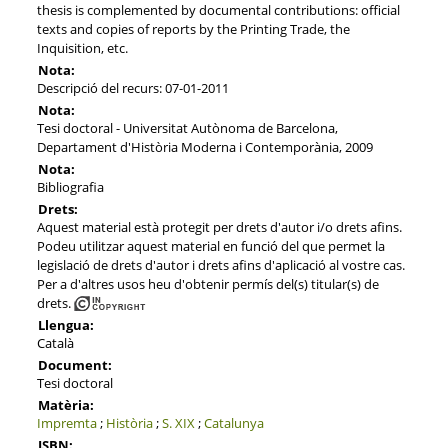
thesis is complemented by documental contributions: official
texts and copies of reports by the Printing Trade, the
Inquisition, etc.
Nota:
Descripció del recurs: 07-01-2011
Nota:
Tesi doctoral - Universitat Autònoma de Barcelona,
Departament d'Història Moderna i Contemporània, 2009
Nota:
Bibliografia
Drets:
Aquest material està protegit per drets d'autor i/o drets afins.
Podeu utilitzar aquest material en funció del que permet la
legislació de drets d'autor i drets afins d'aplicació al vostre cas.
Per a d'altres usos heu d'obtenir permís del(s) titular(s) de
drets.
Llengua:
Català
Document:
Tesi doctoral
Matèria:
Impremta
;
Història
;
S. XIX
;
Catalunya
ISBN: