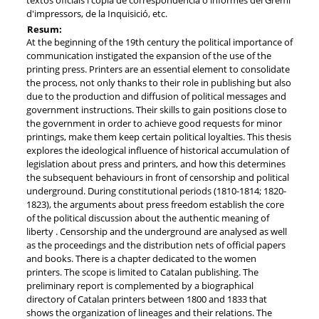
d'impressors, de la Inquisició, etc.
Resum:
At the beginning of the 19th century the political importance of
communication instigated the expansion of the use of the
printing press. Printers are an essential element to consolidate
the process, not only thanks to their role in publishing but also
due to the production and diffusion of political messages and
government instructions. Their skills to gain positions close to
the government in order to achieve good requests for minor
printings, make them keep certain political loyalties. This thesis
explores the ideological influence of historical accumulation of
legislation about press and printers, and how this determines
the subsequent behaviours in front of censorship and political
underground. During constitutional periods (1810-1814; 1820-
1823), the arguments about press freedom establish the core
of the political discussion about the authentic meaning of
liberty . Censorship and the underground are analysed as well
as the proceedings and the distribution nets of official papers
and books. There is a chapter dedicated to the women
printers. The scope is limited to Catalan publishing. The
preliminary report is complemented by a biographical
directory of Catalan printers between 1800 and 1833 that
shows the organization of lineages and their relations. The