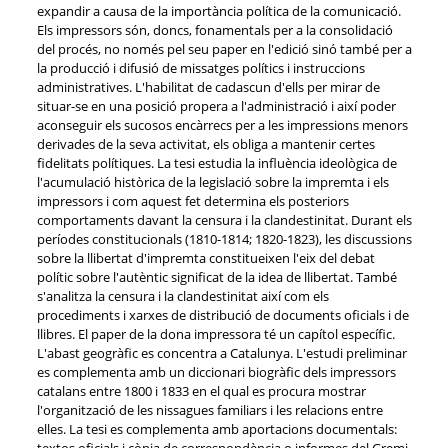
expandir a causa de la importància política de la comunicació.
Els impressors són, doncs, fonamentals per a la consolidació
del procés, no només pel seu paper en l'edició sinó també per a
la producció i difusió de missatges polítics i instruccions
administratives. L'habilitat de cadascun d'ells per mirar de
situar-se en una posició propera a l'administració i així poder
aconseguir els sucosos encàrrecs per a les impressions menors
derivades de la seva activitat, els obliga a mantenir certes
fidelitats polítiques. La tesi estudia la influència ideològica de
l'acumulació històrica de la legislació sobre la impremta i els
impressors i com aquest fet determina els posteriors
comportaments davant la censura i la clandestinitat. Durant els
períodes constitucionals (1810-1814; 1820-1823), les discussions
sobre la llibertat d'impremta constitueixen l'eix del debat
polític sobre l'autèntic significat de la idea de llibertat. També
s'analitza la censura i la clandestinitat així com els
procediments i xarxes de distribució de documents oficials i de
llibres. El paper de la dona impressora té un capítol específic.
L'abast geogràfic es concentra a Catalunya. L'estudi preliminar
es complementa amb un diccionari biogràfic dels impressors
catalans entre 1800 i 1833 en el qual es procura mostrar
l'organització de les nissagues familiars i les relacions entre
elles. La tesi es complementa amb aportacions documentals:
textos oficials i còpia de correspondència o informes del Gremi