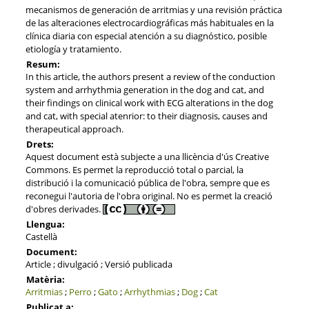
mecanismos de generación de arritmias y una revisión práctica
de las alteraciones electrocardiográficas más habituales en la
clínica diaria con especial atención a su diagnóstico, posible
etiología y tratamiento.
Resum:
In this article, the authors present a review of the conduction
system and arrhythmia generation in the dog and cat, and
their findings on clinical work with ECG alterations in the dog
and cat, with special atenrior: to their diagnosis, causes and
therapeutical approach.
Drets:
Aquest document està subjecte a una llicència d'ús Creative
Commons. Es permet la reproducció total o parcial, la
distribució i la comunicació pública de l'obra, sempre que es
reconegui l'autoria de l'obra original. No es permet la creació
d'obres derivades.
Llengua:
Castellà
Document:
Article ; divulgació ; Versió publicada
Matèria:
Arritmias
;
Perro
;
Gato
;
Arrhythmias
;
Dog
;
Cat
Publicat a: