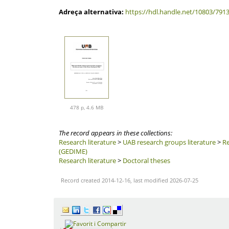
Adreça alternativa:
https://hdl.handle.net/10803/791
478 p, 4.6 MB
The record appears in these collections:
Research literature
>
UAB research groups literature
>
Re
(GEDIME)
Research literature
>
Doctoral theses
Record created 2014-12-16, last modified 2026-07-25