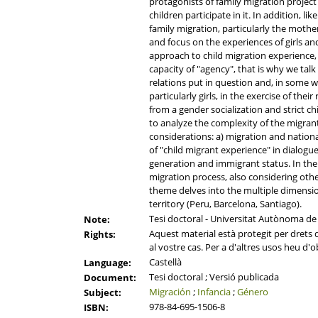
protagonists of family migration project
children participate in it. In addition, li
family migration, particularly the mother
and focus on the experiences of girls and
approach to child migration experience, 
capacity of "agency", that is why we talk
relations put in question and, in some wa
particularly girls, in the exercise of t
from a gender socialization and strict 
to analyze the complexity of the migrant
considerations: a) migration and national
of "child migrant experience" in dialogue
generation and immigrant status. In the 
migration process, also considering othe
theme delves into the multiple dimension
territory (Peru, Barcelona, Santiago).
Tesi doctoral - Universitat Autònoma de
Note:
Aquest material està protegit per drets d'
Rights:
al vostre cas. Per a d'altres usos heu d'o
Castellà
Language:
Tesi doctoral ; Versió publicada
Document:
Migración
;
Infancia
;
Género
Subject:
978-84-695-1506-8
ISBN: