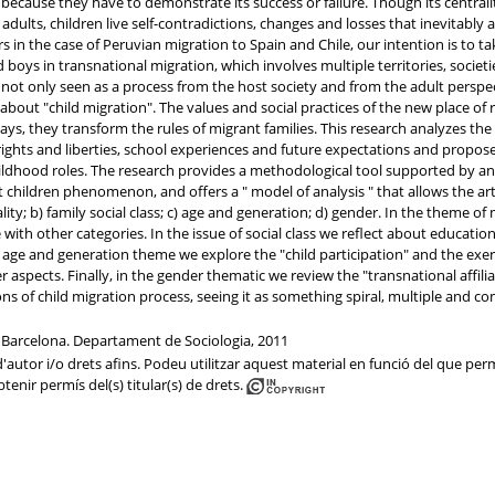
 because they have to demonstrate its success or failure. Though its centrali
ke adults, children live self-contradictions, changes and losses that inevitably 
s in the case of Peruvian migration to Spain and Chile, our intention is to ta
 boys in transnational migration, which involves multiple territories, societie
not only seen as a process from the host society and from the adult perspect
 about "child migration". The values and social practices of the new place of
ys, they transform the rules of migrant families. This research analyzes the 
heir rights and liberties, school experiences and future expectations and pro
childhood roles. The research provides a methodological tool supported by an
 children phenomenon, and offers a " model of analysis " that allows the art
ity; b) family social class; c) age and generation; d) gender. In the theme o
 with other categories. In the issue of social class we reflect about educatio
age and generation theme we explore the "child participation" and the exerc
r aspects. Finally, in the gender thematic we review the "transnational affil
s of child migration process, seeing it as something spiral, multiple and c
 Barcelona. Departament de Sociologia, 2011
autor i/o drets afins. Podeu utilitzar aquest material en funció del que permet
btenir permís del(s) titular(s) de drets.