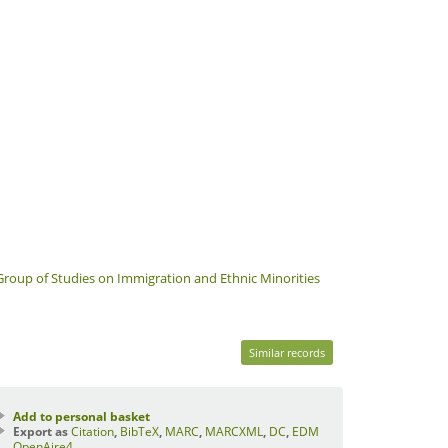
Group of Studies on Immigration and Ethnic Minorities
Similar records
Add to personal basket
Export as
Citation
,
BibTeX
,
MARC
,
MARCXML
,
DC
,
EDM
OpenAire4