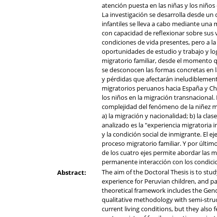
atención puesta en las niñas y los niños 
La investigación se desarrolla desde un 
infantiles se lleva a cabo mediante una 
con capacidad de reflexionar sobre sus 
condiciones de vida presentes, pero a l
oportunidades de estudio y trabajo y log
migratorio familiar, desde el momento qu
se desconocen las formas concretas en las
y pérdidas que afectarán ineludiblemente
migratorios peruanos hacia España y Chile
los niños en la migración transnacional
complejidad del fenómeno de la niñez mi
a) la migración y nacionalidad; b) la clas
analizado es la "experiencia migratoria in
y la condición social de inmigrante. El ej
proceso migratorio familiar. Y por último
de los cuatro ejes permite abordar las m
permanente interacción con los condicio
The aim of the Doctoral Thesis is to stu
Abstract:
experience for Peruvian children, and par
theoretical framework includes the Gend
qualitative methodology with semi-struc
current living conditions, but they also 