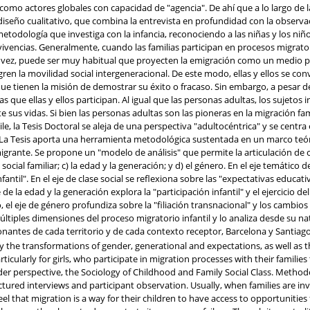
como actores globales con capacidad de "agencia". De ahí que a lo largo de la 
diseño cualitativo, que combina la entrevista en profundidad con la observac
metodología que investiga con la infancia, reconociendo a las niñas y los ni
vivencias. Generalmente, cuando las familias participan en procesos migrato
a vez, puede ser muy habitual que proyecten la emigración como un medio p
ren la movilidad social intergeneracional. De este modo, ellas y ellos se co
e tienen la misión de demostrar su éxito o fracaso. Sin embargo, a pesar de
 que ellas y ellos participan. Al igual que las personas adultas, los sujetos
 sus vidas. Si bien las personas adultas son las pioneras en la migración fami
, la Tesis Doctoral se aleja de una perspectiva "adultocéntrica" y se centra 
. La Tesis aporta una herramienta metodológica sustentada en un marco teór
grante. Se propone un "modelo de análisis" que permite la articulación de 
e social familiar; c) la edad y la generación; y d) el género. En el eje temático
fantil". En el eje de clase social se reflexiona sobre las "expectativas educat
e de la edad y la generación explora la "participación infantil" y el ejercicio d
, el eje de género profundiza sobre la "filiación transnacional" y los cambios
últiples dimensiones del proceso migratorio infantil y lo analiza desde su na
nantes de cada territorio y de cada contexto receptor, Barcelona y Santiago
dy the transformations of gender, generational and expectations, as well as t
ticularly for girls, who participate in migration processes with their familie
er perspective, the Sociology of Childhood and Family Social Class. Methodo
tured interviews and participant observation. Usually, when families are in
feel that migration is a way for their children to have access to opportunitie