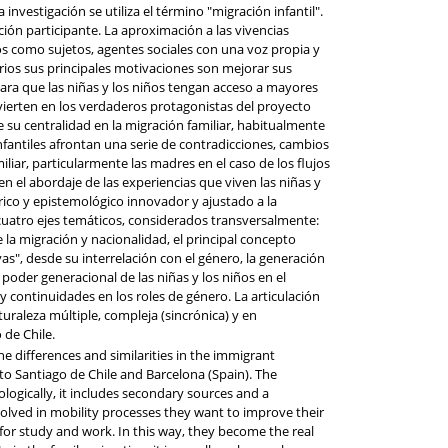
investigación se utiliza el término "migración infantil".
ión participante. La aproximación a las vivencias
ños como sujetos, agentes sociales con una voz propia y
rios sus principales motivaciones son mejorar sus
ara que las niñas y los niños tengan acceso a mayores
nvierten en los verdaderos protagonistas del proyecto
 su centralidad en la migración familiar, habitualmente
 infantiles afrontan una serie de contradicciones, cambios
liar, particularmente las madres en el caso de los flujos
en el abordaje de las experiencias que viven las niñas y
ico y epistemológico innovador y ajustado a la
cuatro ejes temáticos, considerados transversalmente:
 de la migración y nacionalidad, el principal concepto
ivas", desde su interrelación con el género, la generación
el poder generacional de las niñas y los niños en el
 y continuidades en los roles de género. La articulación
turaleza múltiple, compleja (sincrónica) y en
 de Chile.
he differences and similarities in the immigrant
s to Santiago de Chile and Barcelona (Spain). The
logically, it includes secondary sources and a
volved in mobility processes they want to improve their
s for study and work. In this way, they become the real