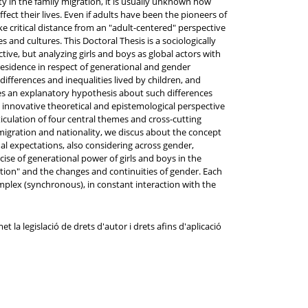
ty in the family migration, it is usually unknown how
affect their lives. Even if adults have been the pioneers of
ke critical distance from an "adult-centered" perspective
s and cultures. This Doctoral Thesis is a sociologically
ive, but analyzing girls and boys as global actors with
 residence in respect of generational and gender
differences and inequalities lived by children, and
poses an explanatory hypothesis about such differences
 innovative theoretical and epistemological perspective
iculation of four central themes and cross-cutting
f migration and nationality, we discus about the concept
nal expectations, also considering across gender,
ise of generational power of girls and boys in the
iation" and the changes and continuities of gender. Each
omplex (synchronous), in constant interaction with the
 la legislació de drets d'autor i drets afins d'aplicació