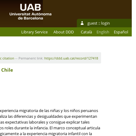
guest ::
login
Library Service
About DDD
Català
English
Español
c citation
-- Permanent link:
https://ddd.uab.cat/record/127418
 Chile
experiencia migratoria de las niñas y los niños peruanos
naliza las diferencias y desigualdades que experimentan
las expectativas laborales y consigue explicar tales
 roles durante la infancia. El marco conceptual articula
gicamente a la experiencia migratoria infantil con la