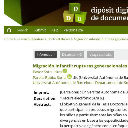
Search
Submit
Help
Personalize
Home
>
Research literature
>
Doctoral theses
> Migración infantil: rupturas generac
Information
Discussion (0)
Usage statistics
Migración infantil: rupturas generacionales
Pavez Soto, Iskra
Parella Rubio, Sònia
dir. (Universitat Autònoma de Ba
Universitat Autònoma de Barcelona.
Departament de So
[Barcelona] : Universitat Autònoma de B
Imprint:
1 recurs electrònic (478 p.)
Description:
El objetivo general de la Tesis Doctoral
Abstract:
que participan en procesos migratorios f
los niños y particularmente las niñas en 
divergencias en base a las especificidad
la perspectiva de género con el enfoque d