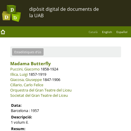
Català
English
Español
Estadístiques d'ús
Madama Butterfly
Puccini, Giacomo
1858-1924
Illica, Luigi
1857-1919
Giacosa, Giuseppe
1847-1906
Cillario, Carlo Felice
Orquestra del Gran Teatre del Liceu
Societat del Gran Teatre del Liceu
Data:
Barcelona : 1957
Descripció:
1 volum il.
Resum: