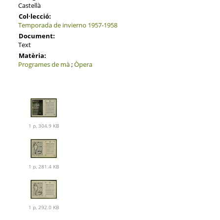
Castellà
Col·lecció:
Temporada de invierno 1957-1958
Document:
Text
Matèria:
Programes de mà
;
Òpera
1 p, 304.9 KB
1 p, 281.4 KB
1 p, 292.0 KB