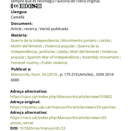
sempre que es reconegui l'autoria de l'obra original.
Llengua:
Castellà
Document:
Article ; recerca ; Versió publicada
Matèria:
Guerra de la Independencia
;
Movimiento juntero
;
Lérida
;
Motín del femeret
;
Violencia popular
;
Guerra de la
Independència
;
Juntisme
;
Lleida
;
Motí del femeret
;
Violència
popular
;
Spanish War of Independence
;
Assembly movement
;
Femeret mutiny
;
Public violence
Publicat a:
Manuscrits
,
Num. 33 (2015)
, p. 175-219 (Articles) , ISSN 2014-
6000
Adreça alternativa:
https://raco.cat/index.php/Manuscrits/article/view/310602
Adreça original:
https://revistes.uab.cat/manuscrits/article/view/v33-sanchez
Adreça alternativa:
https://raco.cat/index.php/Manuscrits/article/view/v33-
article_retirat
DOI:
10.5565/rev/manuscrits.53