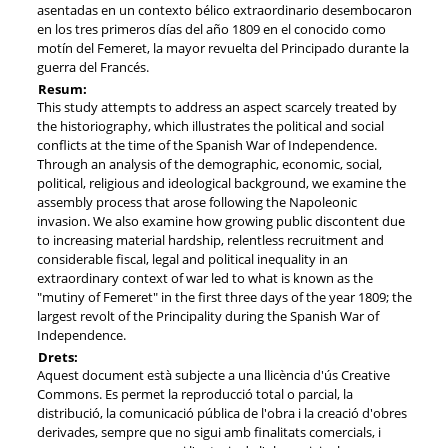
asentadas en un contexto bélico extraordinario desembocaron
en los tres primeros días del año 1809 en el conocido como
motín del Femeret, la mayor revuelta del Principado durante la
guerra del Francés.
Resum:
This study attempts to address an aspect scarcely treated by
the historiography, which illustrates the political and social
conflicts at the time of the Spanish War of Independence.
Through an analysis of the demographic, economic, social,
political, religious and ideological background, we examine the
assembly process that arose following the Napoleonic
invasion. We also examine how growing public discontent due
to increasing material hardship, relentless recruitment and
considerable fiscal, legal and political inequality in an
extraordinary context of war led to what is known as the
"mutiny of Femeret" in the first three days of the year 1809; the
largest revolt of the Principality during the Spanish War of
Independence.
Drets:
Aquest document està subjecte a una llicència d'ús Creative
Commons. Es permet la reproducció total o parcial, la
distribució, la comunicació pública de l'obra i la creació d'obres
derivades, sempre que no sigui amb finalitats comercials, i