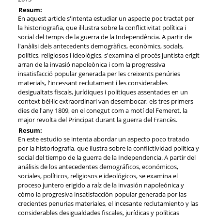
Resum:
En aquest article s'intenta estudiar un aspecte poc tractat per
la historiografia, que il·lustra sobre la conflictivitat política i
social del temps de la guerra de la Independència. A partir de
l'anàlisi dels antecedents demogràfics, econòmics, socials,
polítics, religiosos i ideològics, s'examina el procés juntista erigit
arran de la invasió napoleònica i com la progressiva
insatisfacció popular generada per les creixents penúries
materials, l'incessant reclutament i les considerables
desigualtats fiscals, jurídiques i polítiques assentades en un
context bèl·lic extraordinari van desembocar, els tres primers
dies de l'any 1809, en el conegut com a motí del Femeret, la
major revolta del Principat durant la guerra del Francès.
Resum:
En este estudio se intenta abordar un aspecto poco tratado
por la historiografía, que ilustra sobre la conflictividad política y
social del tiempo de la guerra de la Independencia. A partir del
análisis de los antecedentes demográficos, económicos,
sociales, políticos, religiosos e ideológicos, se examina el
proceso juntero erigido a raíz de la invasión napoleónica y
cómo la progresiva insatisfacción popular generada por las
crecientes penurias materiales, el incesante reclutamiento y las
considerables desigualdades fiscales, jurídicas y políticas