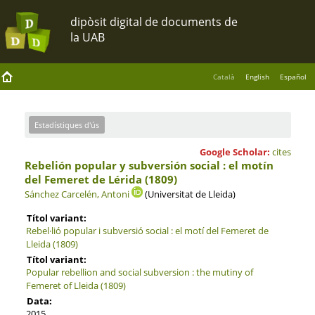
Català
English
Español
Estadístiques d'ús
Google Scholar:
cites
Rebelión popular y subversión social : el motín
del Femeret de Lérida (1809)
Sánchez Carcelén, Antoni
(Universitat de Lleida)
Títol variant:
Rebel·lió popular i subversió social : el motí del Femeret de
Lleida (1809)
Títol variant:
Popular rebellion and social subversion : the mutiny of
Femeret of Lleida (1809)
Data:
2015