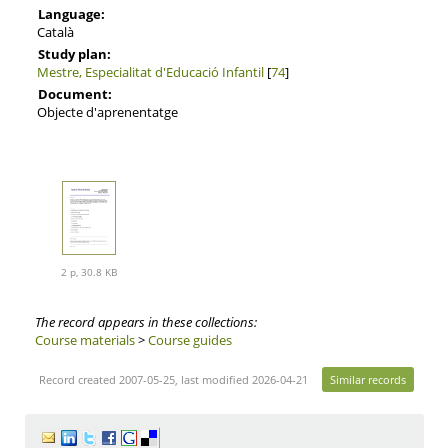
Language:
Català
Study plan:
Mestre, Especialitat d'Educació Infantil
[
74
]
Document:
Objecte d'aprenentatge
2 p, 30.8 KB
The record appears in these collections:
Course materials
>
Course guides
Record created 2007-05-25, last modified 2026-04-21
Similar records