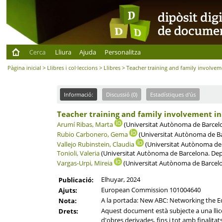
Cerca
Lliura
Ajuda
Personalitza
Pàgina inicial
>
Llibres i col·leccions
>
Llibres
> Teacher training and family involveme
Informació:
Discussió (0)
Estadístiques d'ús
Teacher training and family involvement in 
Arumí Ribas, Marta
(Universitat Autònoma de Barcelon
Rubio Carbonero, Gema
(Universitat Autònoma de Bar
Vallejo Rubinstein, Claudia
(Universitat Autònoma de B
Tonioli, Valeria
(Universitat Autònoma de Barcelona. Depar
Vargas-Urpi, Mireia
(Universitat Autònoma de Barcelona
Elhuyar, 2024
Publicació:
European Commission 101004640
Ajuts:
A la portada: New ABC: Networking the E
Nota:
Aquest document està subjecte a una llicèn
Drets:
d'obres derivades, fins i tot amb finalitat