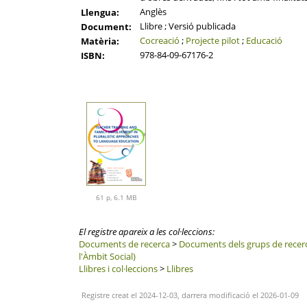
Anglès
Llengua:
Llibre ; Versió publicada
Document:
Cocreació
;
Projecte pilot
;
Educació
Matèria:
978-84-09-67176-2
ISBN:
61 p, 6.1 MB
El registre apareix a les col·leccions:
Documents de recerca
>
Documents dels grups de recer
l'Àmbit Social)
Llibres i col·leccions
>
Llibres
Registre creat el 2024-12-03, darrera modificació el 2026-01-09