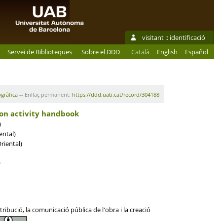
visitant ::
identificació
Servei de Biblioteques
Sobre el DDD
Català
English
Español
ogràfica
-- Enllaç permanent:
https://ddd.uab.cat/record/304188
ion activity handbook
)
ental)
riental)
)
ibució, la comunicació pública de l'obra i la creació