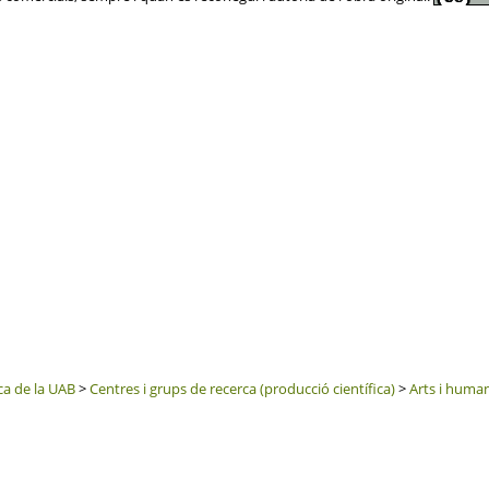
ca de la UAB
>
Centres i grups de recerca (producció científica)
>
Arts i human