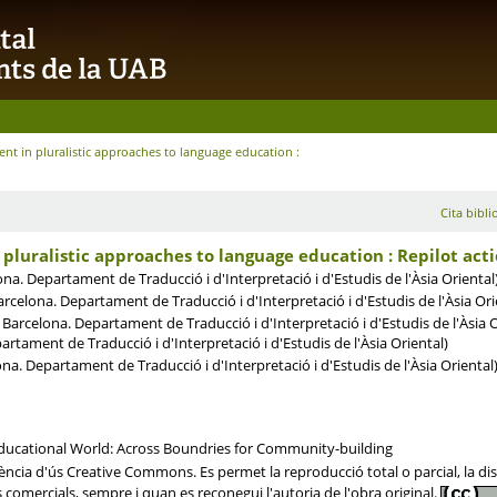
nt in pluralistic approaches to language education :
Cita bibli
pluralistic approaches to language education : Repilot act
a. Departament de Traducció i d'Interpretació i d'Estudis de l'Àsia Oriental
celona. Departament de Traducció i d'Interpretació i d'Estudis de l'Àsia Ori
arcelona. Departament de Traducció i d'Interpretació i d'Estudis de l'Àsia O
tament de Traducció i d'Interpretació i d'Estudis de l'Àsia Oriental)
. Departament de Traducció i d'Interpretació i d'Estudis de l'Àsia Oriental
ducational World: Across Boundries for Community-building
cia d'ús Creative Commons. Es permet la reproducció total o parcial, la distr
s comercials, sempre i quan es reconegui l'autoria de l'obra original.