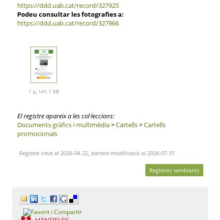
https://ddd.uab.cat/record/327925
Podeu consultar les fotografies a:
https://ddd.uab.cat/record/327966
1 p, 141.1 KB
El registre apareix a les col·leccions:
Documents gràfics i multimèdia
>
Cartells
>
Cartells
promocionals
Registre creat el 2026-04-22, darrera modificació el 2026-07-31
Registres semblants