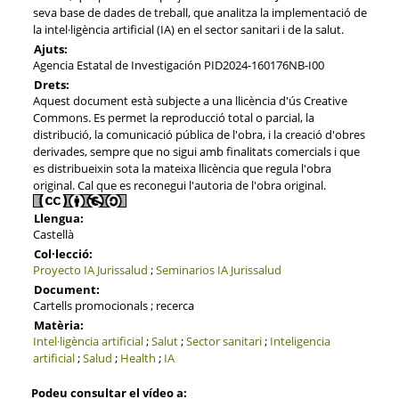
seva base de dades de treball, que analitza la implementació de
la intel·ligència artificial (IA) en el sector sanitari i de la salut.
Ajuts:
Agencia Estatal de Investigación PID2024-160176NB-I00
Drets:
Aquest document està subjecte a una llicència d'ús Creative
Commons. Es permet la reproducció total o parcial, la
distribució, la comunicació pública de l'obra, i la creació d'obres
derivades, sempre que no sigui amb finalitats comercials i que
es distribueixin sota la mateixa llicència que regula l'obra
original. Cal que es reconegui l'autoria de l'obra original.
Llengua:
Castellà
Col·lecció:
Proyecto IA Jurissalud
;
Seminarios IA Jurissalud
Document:
Cartells promocionals ; recerca
Matèria:
Intel·ligència artificial
;
Salut
;
Sector sanitari
;
Inteligencia
artificial
;
Salud
;
Health
;
IA
Podeu consultar el vídeo a: