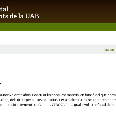
Cita bibl
s
autor i/o drets afins. Podeu utilitzar aquest material en funció del que permet
lar(s) dels drets per a usos educatius. Per a d'altres usos heu d'obtenir permís 
municació i Hemeroteca General. CEDOC". Per a qualsevol altre ús cal deman