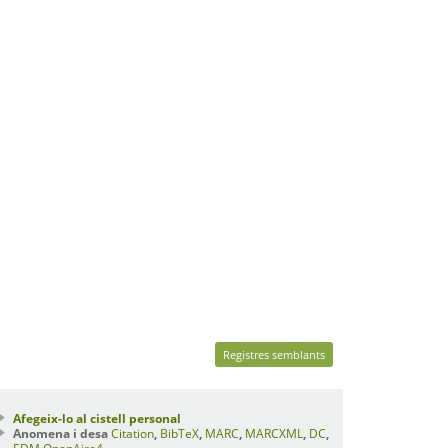
Registres semblants
Afegeix-lo al cistell personal
Anomena i desa
Citation
,
BibTeX
,
MARC
,
MARCXML
,
DC
,