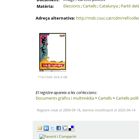
Eleccions
;
Cartells
;
Catalunya
;
Partit del
Matèria:
Adreça alternativa:
http://mdc.csuc.cat/cdm/ref/colle
716x1040, 826.4 KB
El registre apareix a les col·leccions:
Documents gràfics i multimèdia
>
Cartells
>
Cartells polít
Registre creat el 2009-09-18, darrera modificació el 2025-04-14