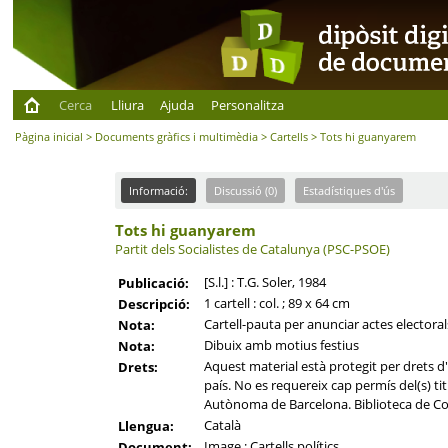
Cerca
Lliura
Ajuda
Personalitza
Pàgina inicial
>
Documents gràfics i multimèdia
>
Cartells
> Tots hi guanyarem
Informació:
Discussió (0)
Estadístiques d'ús
Tots hi guanyarem
Partit dels Socialistes de Catalunya (PSC-PSOE)
[S.l.] : T.G. Soler, 1984
Publicació:
1 cartell : col. ; 89 x 64 cm
Descripció:
Cartell-pauta per anunciar actes electoral
Nota:
Dibuix amb motius festius
Nota:
Aquest material està protegit per drets d'
Drets:
país. No es requereix cap permís del(s) titu
Autònoma de Barcelona. Biblioteca de Co
Català
Llengua:
Image ; Cartells polítics
Document: