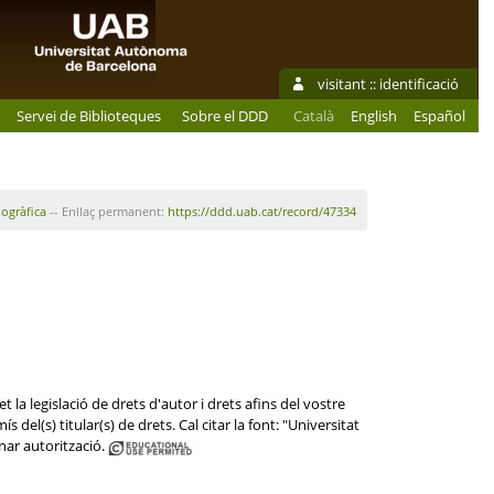
visitant ::
identificació
Servei de Biblioteques
Sobre el DDD
Català
English
Español
iogràfica
-- Enllaç permanent:
https://ddd.uab.cat/record/47334
 la legislació de drets d'autor i drets afins del vostre
del(s) titular(s) de drets. Cal citar la font: "Universitat
ar autorització.