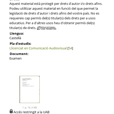
Aquest material està protegit per drets d'autor i/o drets afins.
Podeu utilitzar aquest material en funció del que permet la
legislació de drets d'autor i drets afins del vostre país. No es
requereix cap permís del(s) titular(s) dels drets per a usos
educatius. Per a d'altres usos heu d'obtenir permís del(s)
titular(s) de drets.
Llengua:
Castellà
Pla d'estudis:
Llicenciat en Comunicació Audiovisual
[
54
]
Document:
Examen
1 p, 16.3 KB
Accés restringit a la UAB