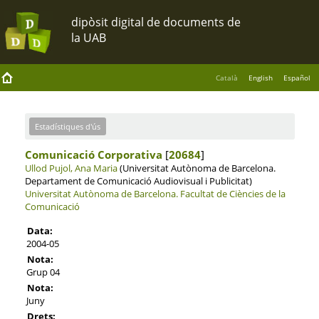
Català
English
Español
Estadístiques d'ús
Comunicació Corporativa
[
20684
]
Ullod Pujol, Ana Maria
(Universitat Autònoma de Barcelona.
Departament de Comunicació Audiovisual i Publicitat)
Universitat Autònoma de Barcelona.
Facultat de Ciències de la
Comunicació
Data:
2004-05
Nota:
Grup 04
Nota:
Juny
Drets: