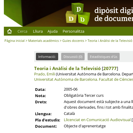
Cerca
Lliura
Ajuda
Personalitza
Pàgina inicial
>
Materials acadèmics
>
Guies docents
> Teoria i Anàlisi de la Televisió
Informació:
Discussió (0)
Estadístiques d'ús
Teoria i Anàlisi de la Televisió
[
20777
]
Prado, Emili
(Universitat Autònoma de Barcelona. Depart
Universitat Autònoma de Barcelona.
Facultat de Cièncie
2005-06
Data:
Obligatòria Tercer curs
Nota:
Aquest document està subjecte a una llic
Drets:
d'obres derivades, fins i tot amb finalit
Català
Llengua:
Llicenciat en Comunicació Audiovisual
[
Pla d'estudis:
Objecte d'aprenentatge
Document: