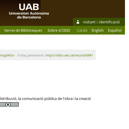
visitant ::
identificació
Servei de Biblioteques
Sobre el DDD
Català
English
Español
liogràfica
-- Enllaç permanent:
https://ddd.uab.cat/record/6841
tribució, la comunicació pública de l'obra i la creació