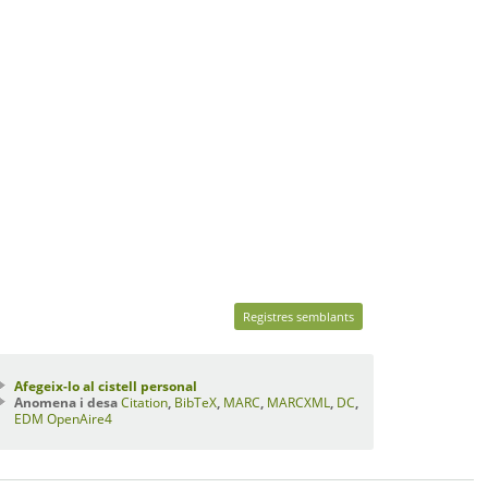
Registres semblants
Afegeix-lo al cistell personal
Anomena i desa
Citation
,
BibTeX
,
MARC
,
MARCXML
,
DC
,
EDM
OpenAire4