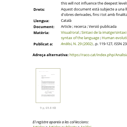
this will not influence the deepest leve
Aquest document està subjecte a una llic
Drets:
d'obres derivades, fins i tot amb finalit
Català
Llengua:
Article ; recerca ; Versió publicada
Document:
Visual/oral
;
Sintaxi de la imatge/sintaxi
Matèria:
syntax of the language
;
Human evolut
Anàlisi
,
N. 29 (2002)
, p. 119-127, ISSN 2
Publicat a:
Adreça alternativa:
https://raco.cat/index.php/Analisi
9 p, 69.8 KB
El registre apareix a les col·leccions:
Articles
>
Articles publicats
>
Anàlisi