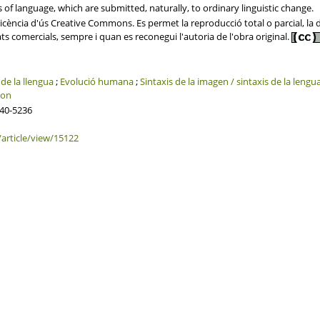
ls of language, which are submitted, naturally, to ordinary linguistic change.
ència d'ús Creative Commons. Es permet la reproducció total o parcial, la dis
ats comercials, sempre i quan es reconegui l'autoria de l'obra original.
 de la llengua
;
Evolució humana
;
Sintaxis de la imagen / sintaxis de la lengu
ion
340-5236
/article/view/15122