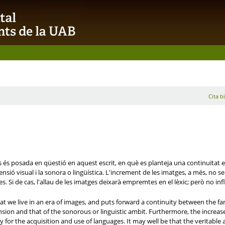
Cita b
ges és posada en qüestió en aquest escrit, en què es planteja una continuït
nsió visual i la sonora o lingüística. L'increment de les imatges, a més, no s
gües. Si de cas, l'allau de les imatges deixarà empremtes en el lèxic; però no in
that we live in an era of images, and puts forward a continuity between the
on and that of the sonorous or linguistic ambit. Furthermore, the increas
 for the acquisition and use of languages. It may well be that the veritable a