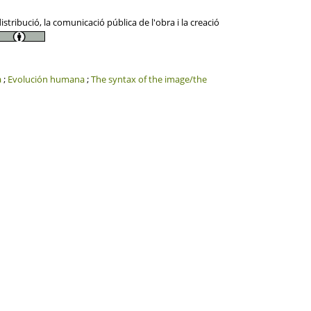
tribució, la comunicació pública de l'obra i la creació
a
;
Evolución humana
;
The syntax of the image/the