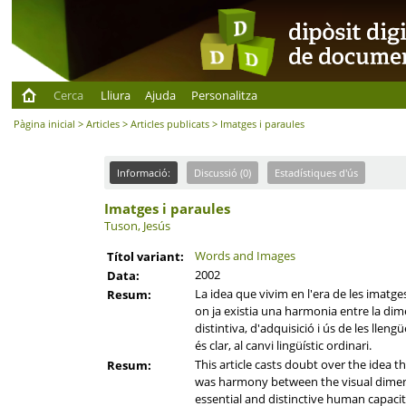
Cerca
Lliura
Ajuda
Personalitza
Pàgina inicial
>
Articles
>
Articles publicats
> Imatges i paraules
Informació:
Discussió (0)
Estadístiques d'ús
Imatges i paraules
Tuson, Jesús
Words and Images
Títol variant:
2002
Data:
La idea que vivim en l'era de les imat
Resum:
on ja existia una harmonia entre la dime
distintiva, d'adquisició i ús de les llen
és clar, al canvi lingüístic ordinari.
This article casts doubt over the idea 
Resum:
was harmony between the visual dimensi
essential and distinctive human capacity