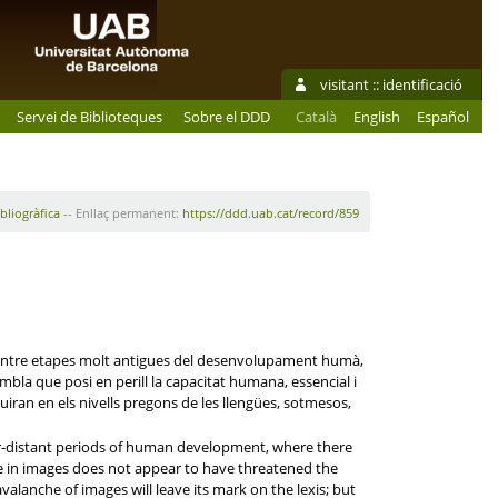
visitant ::
identificació
Servei de Biblioteques
Sobre el DDD
Català
English
Español
ibliogràfica
-- Enllaç permanent:
https://ddd.uab.cat/record/859
at entre etapes molt antigues del desenvolupament humà,
embla que posi en perill la capacitat humana, essencial i
fluiran en els nivells pregons de les llengües, sotmesos,
 far-distant periods of human development, where there
e in images does not appear to have threatened the
valanche of images will leave its mark on the lexis; but