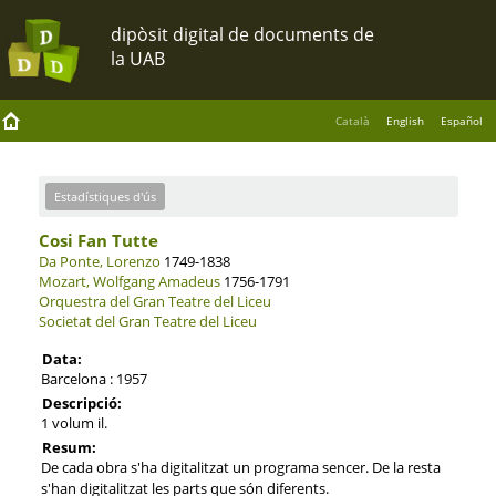
Català
English
Español
Estadístiques d'ús
Cosi Fan Tutte
Da Ponte, Lorenzo
1749-1838
Mozart, Wolfgang Amadeus
1756-1791
Orquestra del Gran Teatre del Liceu
Societat del Gran Teatre del Liceu
Data:
Barcelona : 1957
Descripció:
1 volum il.
Resum:
De cada obra s'ha digitalitzat un programa sencer. De la resta
s'han digitalitzat les parts que són diferents.