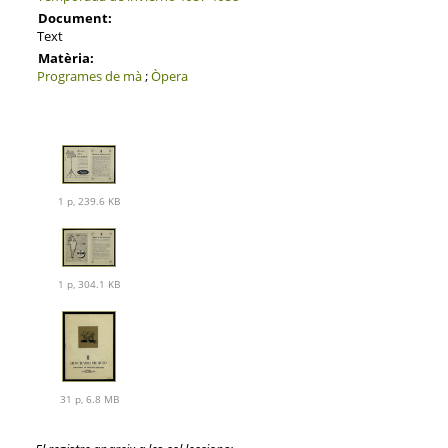
Document:
Text
Matèria:
Programes de mà
;
Òpera
1 p, 239.6 KB
1 p, 304.1 KB
31 p, 6.8 MB