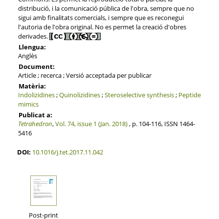
distribució, i la comunicació pública de l'obra, sempre que no
sigui amb finalitats comercials, i sempre que es reconegui
l'autoria de l'obra original. No es permet la creació d'obres
derivades.
Llengua:
Anglès
Document:
Article ; recerca ; Versió acceptada per publicar
Matèria:
Indolizidines
;
Quinolizidines
;
Steroselective synthesis
;
Peptide
mimics
Publicat a:
Tetrahedron
,
Vol. 74, issue 1 (Jan. 2018)
, p. 104-116, ISSN 1464-
5416
DOI:
10.1016/j.tet.2017.11.042
Post-print