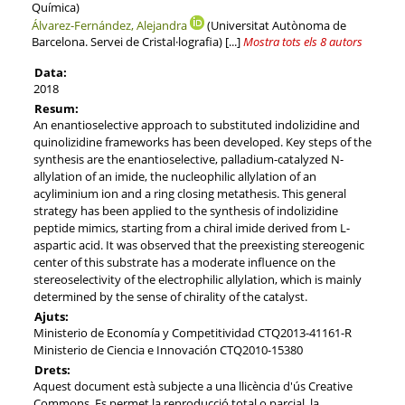
Química)
Álvarez-Fernández, Alejandra
(Universitat Autònoma de
Barcelona. Servei de Cristal·lografia)
[...]
Mostra tots els 8 autors
Data:
2018
Resum:
An enantioselective approach to substituted indolizidine and
quinolizidine frameworks has been developed. Key steps of the
synthesis are the enantioselective, palladium-catalyzed N-
allylation of an imide, the nucleophilic allylation of an
acyliminium ion and a ring closing metathesis. This general
strategy has been applied to the synthesis of indolizidine
peptide mimics, starting from a chiral imide derived from L-
aspartic acid. It was observed that the preexisting stereogenic
center of this substrate has a moderate influence on the
stereoselectivity of the electrophilic allylation, which is mainly
determined by the sense of chirality of the catalyst.
Ajuts:
Ministerio de Economía y Competitividad CTQ2013-41161-R
Ministerio de Ciencia e Innovación CTQ2010-15380
Drets:
Aquest document està subjecte a una llicència d'ús Creative
Commons. Es permet la reproducció total o parcial, la