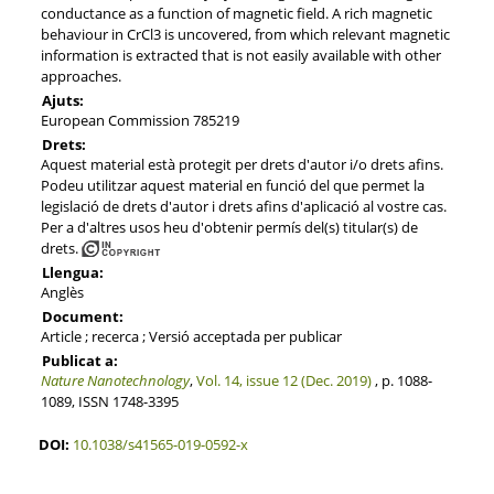
conductance as a function of magnetic field. A rich magnetic
behaviour in CrCl3 is uncovered, from which relevant magnetic
information is extracted that is not easily available with other
approaches.
Ajuts:
European Commission 785219
Drets:
Aquest material està protegit per drets d'autor i/o drets afins.
Podeu utilitzar aquest material en funció del que permet la
legislació de drets d'autor i drets afins d'aplicació al vostre cas.
Per a d'altres usos heu d'obtenir permís del(s) titular(s) de
drets.
Llengua:
Anglès
Document:
Article ; recerca ; Versió acceptada per publicar
Publicat a:
Nature Nanotechnology
,
Vol. 14, issue 12 (Dec. 2019)
, p. 1088-
1089, ISSN 1748-3395
DOI:
10.1038/s41565-019-0592-x