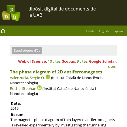
Català
English
Español
Estadístiques d'ús
Web of Science:
10 cites
,
Scopus:
9 cites
,
Google Scholar:
cites
,
The phase diagram of 2D antiferromagnets
Valenzuela, Sergio O.
(Institut Català de Nanociència i
Nanotecnologia)
Roche, Stephan
(Institut Català de Nanociència i
Nanotecnologia)
Data:
2019
Resum:
The magnetic phase diagram of thin-layered antiferromagnets
is revealed experimentally by investigating the tunnelling