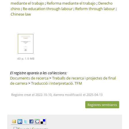
mediante el trabajo
;
Reforma mediante el trabajo
;
Derecho
chino
;
Re-education through labour
;
Reform through labour
;
Chinese law
40 p, 1.0 MB
El registre apareix a les col·leccions:
Documents de recerca
>
Treballs de recerca i projectes de final
de carrera
>
Traducció i Interpretació. TFM
Registre creat el 2022-10-10, darrera modificació el 2025-04-13
Registres semblants