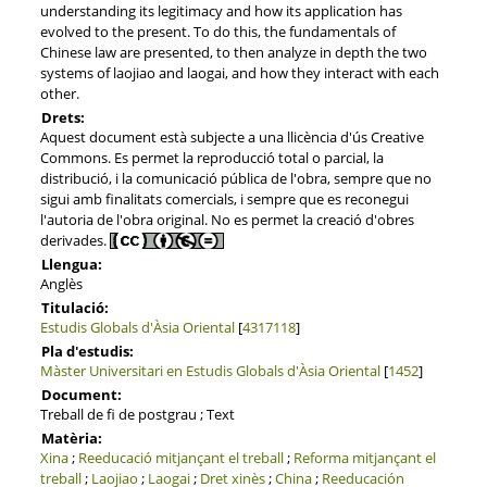
understanding its legitimacy and how its application has
evolved to the present. To do this, the fundamentals of
Chinese law are presented, to then analyze in depth the two
systems of laojiao and laogai, and how they interact with each
other.
Drets:
Aquest document està subjecte a una llicència d'ús Creative
Commons. Es permet la reproducció total o parcial, la
distribució, i la comunicació pública de l'obra, sempre que no
sigui amb finalitats comercials, i sempre que es reconegui
l'autoria de l'obra original. No es permet la creació d'obres
derivades.
Llengua:
Anglès
Titulació:
Estudis Globals d'Àsia Oriental
[
4317118
]
Pla d'estudis:
Màster Universitari en Estudis Globals d'Àsia Oriental
[
1452
]
Document:
Treball de fi de postgrau ; Text
Matèria:
Xina
;
Reeducació mitjançant el treball
;
Reforma mitjançant el
treball
;
Laojiao
;
Laogai
;
Dret xinès
;
China
;
Reeducación