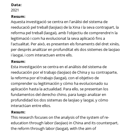
Data:
2021
Resum:
Aquesta investigació se centra en l'anàlisi del sistema de
reeducació pel treball (laojiao) de la Xina i la seva contrapart, la
reforma pel treball (laogai), amb l'objectiu de comprendre'n la
legitimació i com ha evolucionat la seva aplicació fins a
l'actualitat. Per això, es presenten els fonaments del dret xinès,
per després analitzar en profunditat els dos sistemes de laojiao
i laogai, i com interactuen entre ells.
Resum:
Esta investigación se centra en el análisis del sistema de
reeducación por el trabajo (laojiao) de China y su contraparte,
la reforma por el trabajo (laogai), con el objetivo de
comprender su legitimación y cómo ha evolucionado su
aplicación hasta la actualidad. Para ello, se presentan los
fundamentos del derecho chino, para luego analizar en
profundidad los dos sistemas de laojiao y laogai, y cómo
interactúan entre ellos.
Resum:
This research focuses on the analysis of the system of re-
education through labor (laojiao) in China and its counterpart,
the reform through labor (laogai), with the aim of