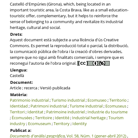
Castelló d'Empúries (Girona), which, being located in an
important touristic area, la Costa Brava, like as a small education-
touristic offer, complementary, but it helps to reinforce the
sense of belonging to a community and revitalize its industrial
heritage, cultural and social.
Drets:
Aquest document està subjecte a una llicència d'ús Creative
Commons. Es permet la reproducció total o parcial, la distribució,
la comunicació pública de l'obra i la creació d'obres derivades,
sempre que no sigui amb finalitats comercials, i sempre que es
reconegui l'autoria de l'obra original.
Llengua:
Castellà
Document:
Article ; recerca ; Versió publicada
Matèria:
Patrimonio industrial
;
Turismo industrial
;
Ecomuseo
;
Territorio
;
Identidad
;
Patrimoni industrial
;
Turisme industrial
;
Ecomuseus
;
Territori
;
Identitat
;
Patrimoine industriel
;
Industrie du tourisme
;
Écomusées
;
Territoire
;
Identité
;
Industrial heritage
;
Tourism
industry
;
Ecomuseum
;
Territory
;
Identity
Publicat a:
Documents d'anàlisi geogràfica
,
Vol. 58, Núm. 1 (gener-abril 2012)
,