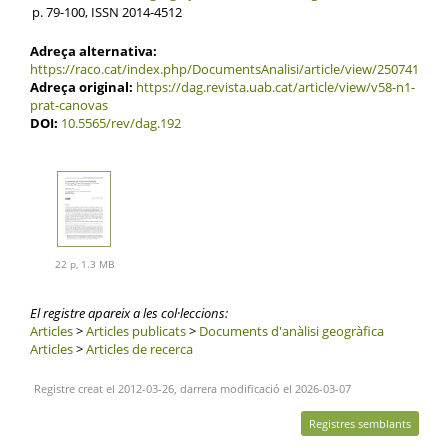
p. 79-100, ISSN 2014-4512
Adreça alternativa:
https://raco.cat/index.php/DocumentsAnalisi/article/view/250741
Adreça original:
https://dag.revista.uab.cat/article/view/v58-n1-
prat-canovas
DOI:
10.5565/rev/dag.192
22 p, 1.3 MB
El registre apareix a les col·leccions:
Articles
>
Articles publicats
>
Documents d'anàlisi geogràfica
Articles
>
Articles de recerca
Registre creat el 2012-03-26, darrera modificació el 2026-03-07
Registres semblants