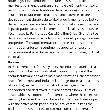
notre pays. Les écomusées sont une de ses principales
manifestations, englobant un ensemble d'éléments (territoire,
patrimoine industriel, traditions de la vie locale), qui ne sont pas
seulement le patrimoine mais aussi une nouvelle culture du
développement durable du territoire, où la mémoire collective
devient le principal moteur de certains projets développés avec
la participation active de la communauté locale. C'est le cas de
l'éco-musée La Farinera, de Castelló d'Empúries (Girona), situé
dans la zone touristique de la Costa Brava, et qui s'agit comme
une petite offre supplémentaire culturelle et touristique, et qui
contribue à renforcer le sentiment d'appartenance à une
communauté et à revitaliser son patrimoine industriel, culturel
et social.
Resum:
In the current post-fordist system, the industrial tourism is an
option that is being consolidated in our country, sand the
ecomuseums are one of its main manifestations, encompassing
a set of elements (land, industrial heritage, duties and customs
of local life), so that not only value the heritage, often
abandoned and destroyed, but also spread a new culture of
sustainable development of the territory, where the collective
memory becomes the main driver of some projects developed
with the active participation of the local community as the
backbone. This is the case of eco-museum The Farinera, of