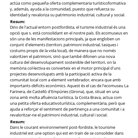
actúa como pequeña oferta complementaria turísticoformativa
y, además, ayuda a la comunidad, puesto que refuerza su
identidad y revaloriza su patrimonio industrial, cultural y social.
Resum:
Dins de l'actual entorn postfordista, el turisme industrial és una
opció que s. està consolidant en el nostre país. Els ecomuseus en
són una de les manifestacions principals, ja que engloben un
conjunt d'elements (territori, patrimoni industrial, tasques i
costums propis de la vida local), de manera que no només
valoritzen el patrimoni, sinó que també difonen una nova
cultura del desenvolupament sostenible del territori, on la
memòria col·lectiva es converteix en el motor principal d'uns
projectes desenvolupats amb la participació activa de la
comunitat local com a element vertebrador, encara que amb
importants dèficits econòmics. Aquest és el cas de l'ecomuseu La
Farinera, de Castelló d'Empúries (Girona), que, situat en una
zona amb molta afluència turística, la Costa Brava, actua com
una petita oferta educativoturística, complementària, però que
ajuda a reforçar el sentiment de pertinença a una comunitat i a
revaloritzar-ne el patrimoni industrial, cultural i social.
Resum:
Dans le courant environnement post-fordiste, le tourisme
industriel est une option qui est en train de se consolider dans