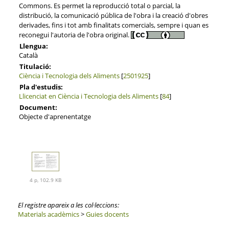
Commons. Es permet la reproducció total o parcial, la
distribució, la comunicació pública de l'obra i la creació d'obres
derivades, fins i tot amb finalitats comercials, sempre i quan es
reconegui l'autoria de l'obra original.
Llengua:
Català
Titulació:
Ciència i Tecnologia dels Aliments
[
2501925
]
Pla d'estudis:
Llicenciat en Ciència i Tecnologia dels Aliments
[
84
]
Document:
Objecte d'aprenentatge
4 p, 102.9 KB
El registre apareix a les col·leccions:
Materials acadèmics
>
Guies docents