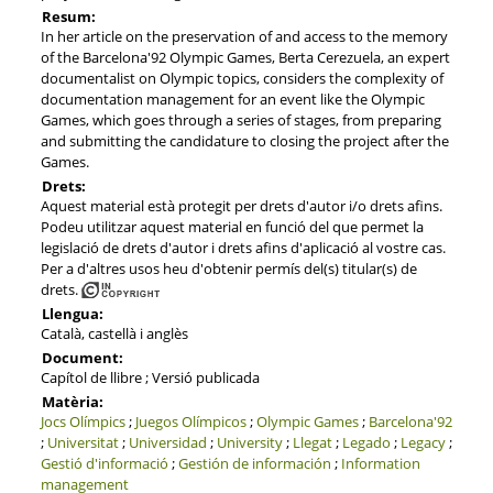
Resum:
In her article on the preservation of and access to the memory
of the Barcelona'92 Olympic Games, Berta Cerezuela, an expert
documentalist on Olympic topics, considers the complexity of
documentation management for an event like the Olympic
Games, which goes through a series of stages, from preparing
and submitting the candidature to closing the project after the
Games.
Drets:
Aquest material està protegit per drets d'autor i/o drets afins.
Podeu utilitzar aquest material en funció del que permet la
legislació de drets d'autor i drets afins d'aplicació al vostre cas.
Per a d'altres usos heu d'obtenir permís del(s) titular(s) de
drets.
Llengua:
Català, castellà i anglès
Document:
Capítol de llibre ; Versió publicada
Matèria:
Jocs Olímpics
;
Juegos Olímpicos
;
Olympic Games
;
Barcelona'92
;
Universitat
;
Universidad
;
University
;
Llegat
;
Legado
;
Legacy
;
Gestió d'informació
;
Gestión de información
;
Information
management