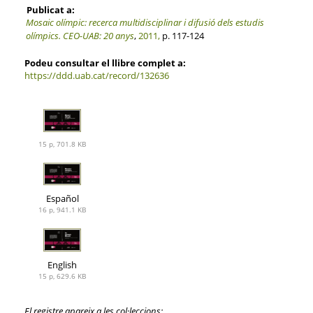
Publicat a:
Mosaic olímpic: recerca multidisciplinar i difusió dels estudis
olímpics. CEO-UAB: 20 anys
,
2011,
p. 117-124
Podeu consultar el llibre complet a:
https://ddd.uab.cat/record/132636
15 p, 701.8 KB
Español
16 p, 941.1 KB
English
15 p, 629.6 KB
El registre apareix a les col·leccions: